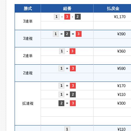
勝式
組番
払戻金
1
-
3
-
2
¥1,170
3連単
1
=
2
=
3
¥390
3連複
1
-
3
¥360
2連単
1
=
3
¥590
2連複
1
=
3
¥170
1
=
2
¥110
拡連複
2
=
3
¥300
1
¥110