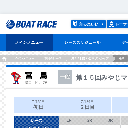
知る楽しむ
レーサ
メインメニュー
レーススケジュール
デ
HOME
メインメニュー
本日のレース
第１５回みやじマリンカップ
結果
第１５回みやじマ
7月25日
7月26日
初日
２日目
レース
1R
2R
3R