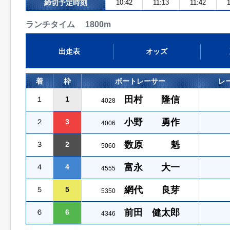
締切予定時刻
10:42
11:13
11:42
1
ランチタイム 1800m
出走表
オッズ
着
枠
ボートレーサー
レ
田村 隆信
１
1
4028
小野 勇作
２
3
4006
数原 魁
３
2
5060
富永 大一
４
4
4555
網代 良芽
５
5
5350
前田 健太郎
６
6
4346