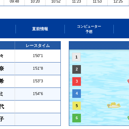
09:48
10:20
10:52
11:23
11:53
12:25
コンピューター
直前情報
予想
レースタイム
々
1'50"1
1
奈
1'51"8
2
希
1'53"3
3
ミ
4
1'54"6
代
5
6
子