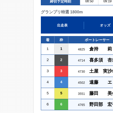
締切予定時刻
08:50
09:19
グランプリ特選 1800m
出走表
オッズ
着
枠
ボートレーサー
倉持 莉
１
1
4825
喜多須 杏
２
2
4714
土屋 実沙
３
3
4730
遠藤 エ
４
4
4502
藤田 美
５
5
3551
野田部 宏
６
6
4765