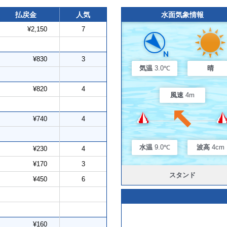
払戻金
人気
水面気象情報
¥2,150
7
¥830
3
気温
3.0℃
晴
¥820
4
風速
4m
¥740
4
水温
9.0℃
波高
4cm
¥230
4
¥170
3
スタンド
¥450
6
¥160