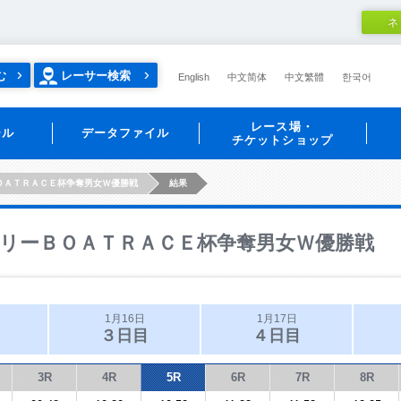
ネ
む
レーサー検索
English
中文简体
中文繁體
한국어
レース場・
ール
データファイル
チケットショップ
ＯＡＴＲＡＣＥ杯争奪男女Ｗ優勝戦
結果
リーＢＯＡＴＲＡＣＥ杯争奪男女Ｗ優勝戦
1月16日
1月17日
３日目
４日目
3R
4R
5R
6R
7R
8R