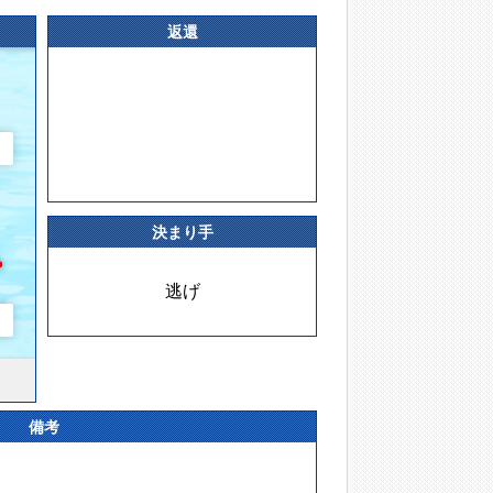
返還
決まり手
逃げ
備考