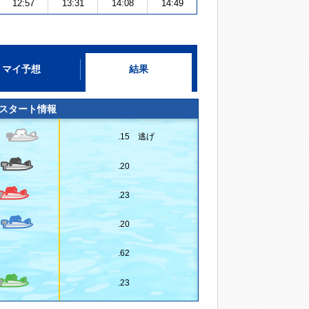
12:57
13:31
14:08
14:49
マイ予想
結果
スタート情報
.15 逃げ
.20
.23
.20
.62
.23