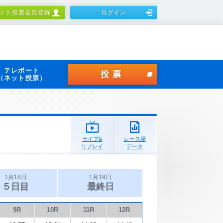
ット投票会員登録
ログイン
テレボート
投票
（ネット投票）
ライブ&
レース場
リプレイ
データ
1月18日
1月19日
５日目
最終日
9R
10R
11R
12R