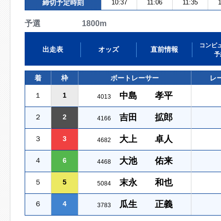
締切予定時刻
10:37
11:06
11:35
1
予選 1800m
コンピ
出走表
オッズ
直前情報
予
着
枠
ボートレーサー
レ
中島 孝平
１
1
4013
吉田 拡郎
２
2
4166
大上 卓人
３
3
4682
大池 佑来
４
6
4468
末永 和也
５
5
5084
瓜生 正義
６
4
3783