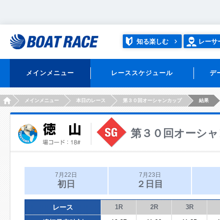
知る楽しむ
レーサ
メインメニュー
レーススケジュール
デ
HOME
メインメニュー
本日のレース
第３０回オーシャンカップ
結果
第３０回オーシャ
7月22日
7月23日
初日
２日目
レース
1R
2R
3R