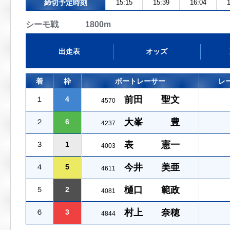
締切予定時刻
15:15
15:39
16:04
1
シーモ戦 1800m
出走表
オッズ
着
枠
ボートレーサー
レ
前田 聖文
１
4
4570
大峯 豊
２
6
4237
表 憲一
３
1
4003
今井 美亜
４
5
4611
樋口 範政
５
2
4081
村上 奈穂
６
3
4844