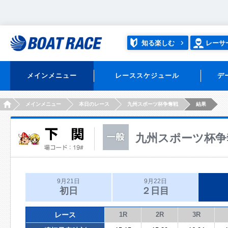
知る楽しむ
レーサ
メインメニュー
レーススケジュール
デ
HOME
メインメニュー
本日のレース
九州スポーツ杯争奪戦
結果
九州スポーツ杯争
9月21日
9月22日
初日
２日目
レース
1R
2R
3R