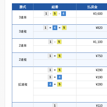
勝式
組番
払戻金
1
-
5
-
4
¥3,600
3連単
1
=
4
=
5
¥820
3連複
1
-
5
¥1,100
2連単
1
=
5
¥750
2連複
1
=
5
¥290
1
=
4
¥190
拡連複
4
=
5
¥280
1
¥110