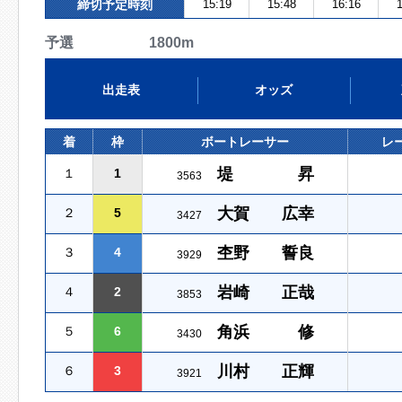
締切予定時刻
15:19
15:48
16:16
1
予選 1800m
出走表
オッズ
着
枠
ボートレーサー
レ
堤 昇
１
1
3563
大賀 広幸
２
5
3427
杢野 誓良
３
4
3929
岩崎 正哉
４
2
3853
角浜 修
５
6
3430
川村 正輝
６
3
3921