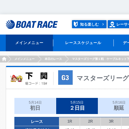
知る楽しむ
レーサ
メインメニュー
レーススケジュール
デ
HOME
メインメニュー
本日のレース
マスターズリーグ第１戦 ケーブルネット
マスターズリーグ
5月14日
5月15日
5月16日
初日
２日目
順延
レース
1R
2R
3R