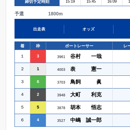
締切予定時刻
15:19
15:45
16:09
1
予選 1800m
出走表
オッズ
着
枠
ボートレーサー
レ
谷村 一哉
１
3
3961
表 憲一
２
1
4003
鳥飼 眞
３
6
3703
大町 利克
４
2
3948
胡本 悟志
５
5
3878
中嶋 誠一郎
６
4
3527