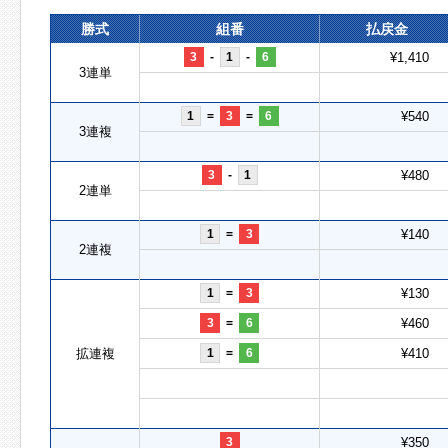
勝式
組番
払戻金
3
-
1
-
6
¥1,410
3連単
1
=
3
=
6
¥540
3連複
3
-
1
¥480
2連単
1
=
3
¥140
2連複
1
=
3
¥130
3
=
6
¥460
拡連複
1
=
6
¥410
3
¥350