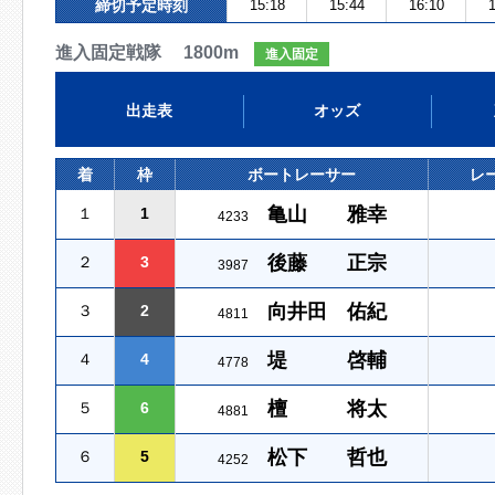
締切予定時刻
15:18
15:44
16:10
1
進入固定戦隊 1800m
進入固定
出走表
オッズ
着
枠
ボートレーサー
レ
亀山 雅幸
１
1
4233
後藤 正宗
２
3
3987
向井田 佑紀
３
2
4811
堤 啓輔
４
4
4778
檀 将太
５
6
4881
松下 哲也
６
5
4252