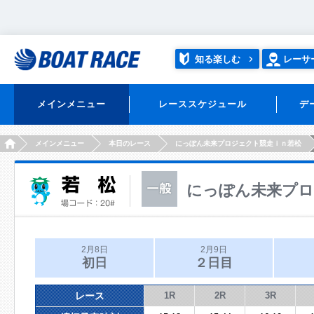
知る楽しむ
レーサ
メインメニュー
レーススケジュール
デ
HOME
メインメニュー
本日のレース
にっぽん未来プロジェクト競走ｉｎ若松
にっぽん未来プロ
2月8日
2月9日
初日
２日目
レース
1R
2R
3R