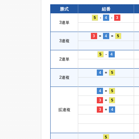
勝式
組番
5
-
4
-
3
3連単
3
=
4
=
5
3連複
5
-
4
2連単
4
=
5
2連複
4
=
5
3
=
5
拡連複
3
=
4
5