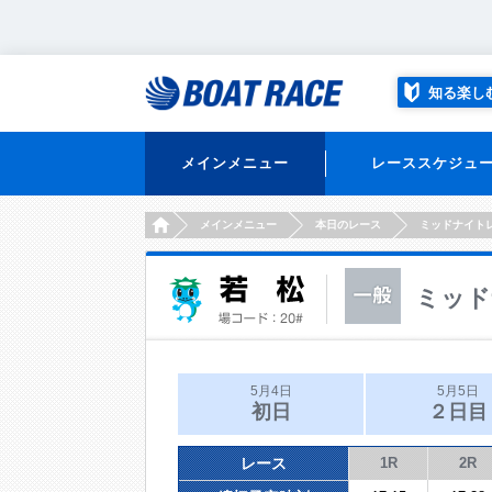
知る楽し
メインメニュー
レーススケジュ
HOME
メインメニュー
本日のレース
ミッドナイト
ミッド
5月4日
5月5日
初日
２日目
レース
1R
2R