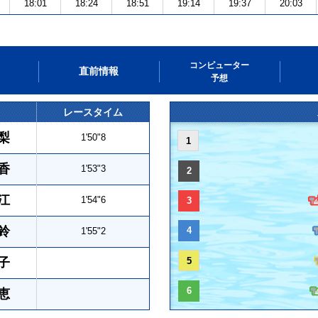
18:01
18:24
18:51
19:14
19:37
20:03
コンピューター
直前情報
予想
レースタイム
梨
1'50"8
1
香
1'53"3
2
江
1'54"6
3
鈴
4
1'55"2
子
5
6
恵