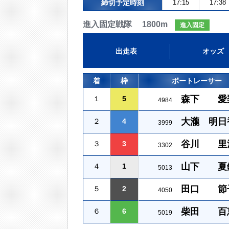
締切予定時刻
17:15
17:38
進入固定戦隊 1800m
進入固定
出走表
オッズ
着
枠
ボートレーサー
森下 愛
１
5
4984
大瀧 明日
２
4
3999
谷川 里
３
3
3302
山下 夏
４
1
5013
田口 節
５
2
4050
柴田 百
６
6
5019