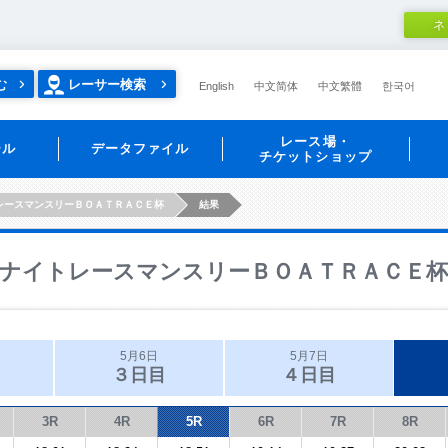
ネ
む
レーサー検索
English
中文简体
中文繁體
한국어
レース場・
ール
データファイル
チケットショップ
レースマンスリーＢＯＡＴＲＡＣＥ杯
結果
ナイトレースマンスリーＢＯＡＴＲＡＣＥ杯
5月6日
5月7日
３日目
４日目
3R
4R
5R
6R
7R
8R