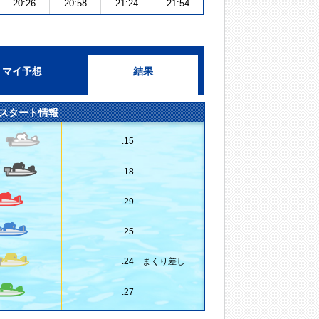
20:26
20:58
21:24
21:54
マイ予想
結果
スタート情報
.15
.18
.29
.25
.24 まくり差し
.27