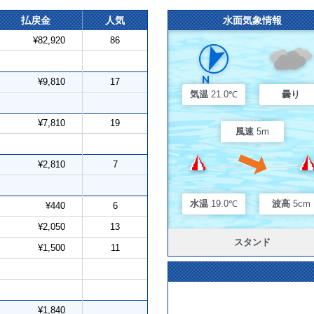
払戻金
人気
水面気象情報
¥82,920
86
¥9,810
17
気温
21.0℃
曇り
¥7,810
19
風速
5m
¥2,810
7
水温
19.0℃
波高
5cm
¥440
6
¥2,050
13
スタンド
¥1,500
11
¥1,840