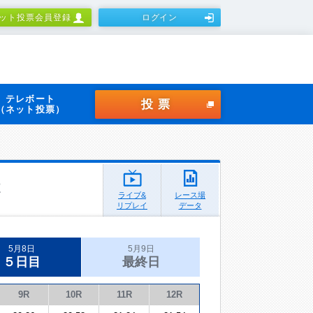
ット投票会員登録
ログイン
テレボート
投票
（ネット投票）
ライブ&
レース場
リプレイ
データ
5月8日
5月9日
５日目
最終日
9R
10R
11R
12R