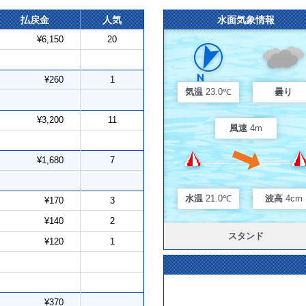
払戻金
人気
水面気象情報
¥6,150
20
¥260
1
気温
23.0℃
曇り
¥3,200
11
風速
4m
¥1,680
7
水温
21.0℃
波高
4cm
¥170
3
¥140
2
スタンド
¥120
1
¥370