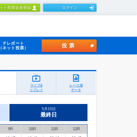
ット投票会員登録
ログイン
テレボート
投票
（ネット投票）
ライブ&
レース場
リプレイ
データ
5月15日
最終日
9R
10R
11R
12R