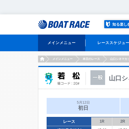
知る楽し
メインメニュー
レーススケジュ
HOME
メインメニュー
本日のレース
山口シネマカ
山口シ
5月12日
初日
レース
1R
2R