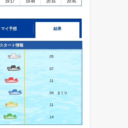
19:17
19:48
20:16
20:45
マイ予想
結果
スタート情報
.05
.07
.11
.04 まくり
.11
.14