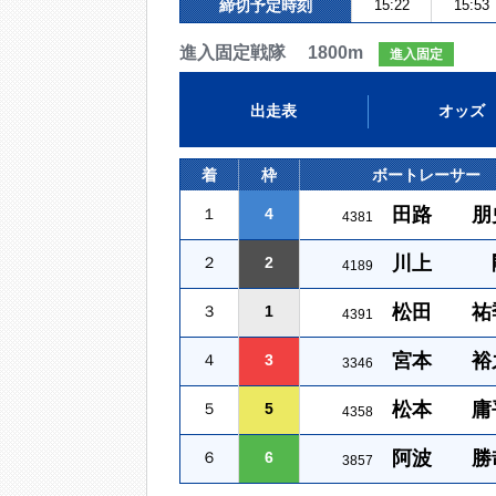
締切予定時刻
15:22
15:53
進入固定戦隊 1800m
進入固定
出走表
オッズ
着
枠
ボートレーサー
田路 朋
１
4
4381
川上 
２
2
4189
松田 祐
３
1
4391
宮本 裕
４
3
3346
松本 庸
５
5
4358
阿波 勝
６
6
3857