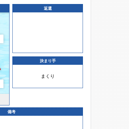
返還
決まり手
まくり
備考