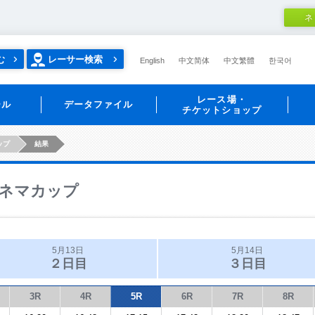
ネ
む
レーサー検索
English
中文简体
中文繁體
한국어
レース場・
ール
データファイル
チケットショップ
ップ
結果
ネマカップ
5月13日
5月14日
２日目
３日目
3R
4R
5R
6R
7R
8R