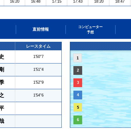
16:20
16:48
17:15
17:43
18:20
18:47
コンピューター
直前情報
予想
レースタイム
史
1'50"7
1
剛
1'51"4
2
季
1'52"9
3
之
4
1'54"6
平
5
6
哉