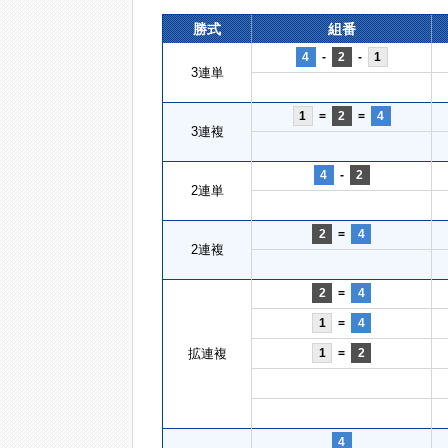
勝式
組番
4
-
2
-
1
3連単
1
=
2
=
4
3連複
4
-
2
2連単
2
=
4
2連複
2
=
4
1
=
4
拡連複
1
=
2
4