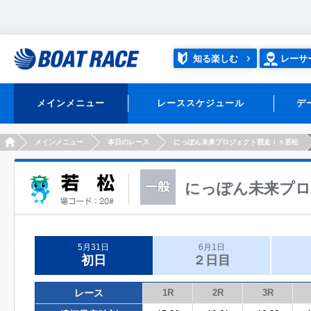
知る楽しむ
レーサ
メインメニュー
レーススケジュール
デ
HOME
メインメニュー
本日のレース
にっぽん未来プロジェクト競走ｉｎ若松
にっぽん未来プロ
5月31日
6月1日
初日
２日目
レース
1R
2R
3R