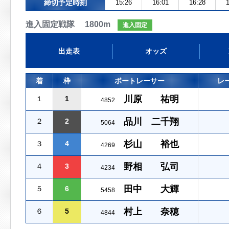
締切予定時刻
15:26
16:01
16:28
1
進入固定戦隊 1800m
進入固定
出走表
オッズ
着
枠
ボートレーサー
レ
川原 祐明
１
1
4852
品川 二千翔
２
2
5064
杉山 裕也
３
4
4269
野相 弘司
４
3
4234
田中 大輝
５
6
5458
村上 奈穂
６
5
4844