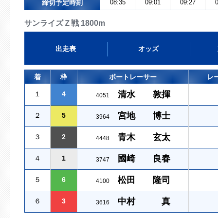
締切予定時刻
08:35
09:01
09:27
0
サンライズＺ戦 1800m
出走表
オッズ
着
枠
ボートレーサー
レ
清水 敦揮
１
4
4051
宮地 博士
２
5
3964
青木 玄太
３
2
4448
國崎 良春
４
1
3747
松田 隆司
５
6
4100
中村 真
６
3
3616