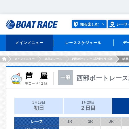
知る楽しむ
レーサ
メインメニュー
レーススケジュール
デ
HOME
メインメニュー
本日のレース
西部ボートレース記者クラブ杯
結果
西部ボートレース
1月19日
1月20日
初日
２日目
レース
1R
2R
3R