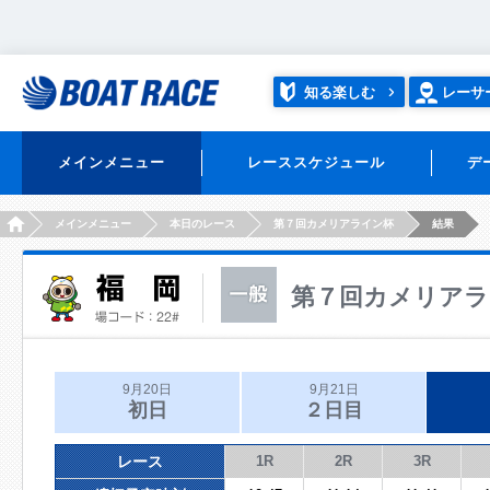
知る楽しむ
レーサ
メインメニュー
レーススケジュール
デ
HOME
メインメニュー
本日のレース
第７回カメリアライン杯
結果
第７回カメリアラ
9月20日
9月21日
初日
２日目
レース
1R
2R
3R