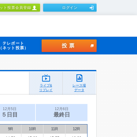
ット投票会員登録
ログイン
テレボート
投票
（ネット投票）
ライブ&
レース場
リプレイ
データ
12月5日
12月6日
５日目
最終日
9R
10R
11R
12R