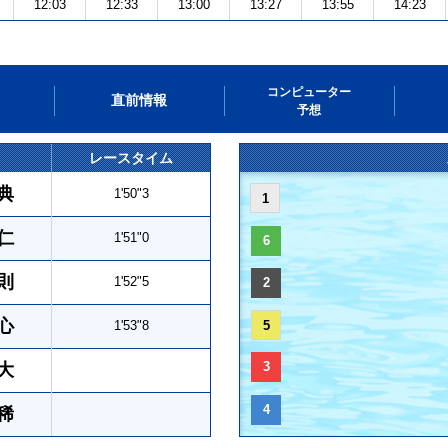
12:03
12:33
13:00
13:27
13:55
14:23
コンピューター
直前情報
予想
レースタイム
典
1'50"3
1
仁
1'51"0
6
則
1'52"5
2
心
1'53"8
5
3
大
4
稀