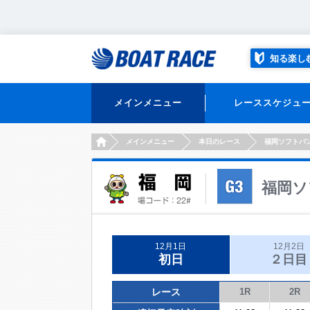
知る楽し
メインメニュー
レーススケジュ
HOME
メインメニュー
本日のレース
福岡ソフトバ
福岡ソ
12月1日
12月2日
初日
２日目
レース
1R
2R