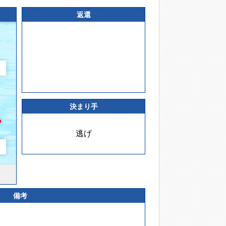
返還
決まり手
逃げ
備考