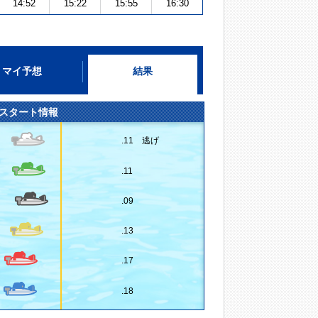
14:52
15:22
15:55
16:30
マイ予想
結果
スタート情報
.11 逃げ
.11
.09
.13
.17
.18