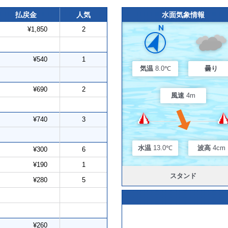
払戻金
人気
水面気象情報
¥1,850
2
¥540
1
気温
8.0℃
曇り
¥690
2
風速
4m
¥740
3
水温
13.0℃
波高
4cm
¥300
6
¥190
1
スタンド
¥280
5
¥260