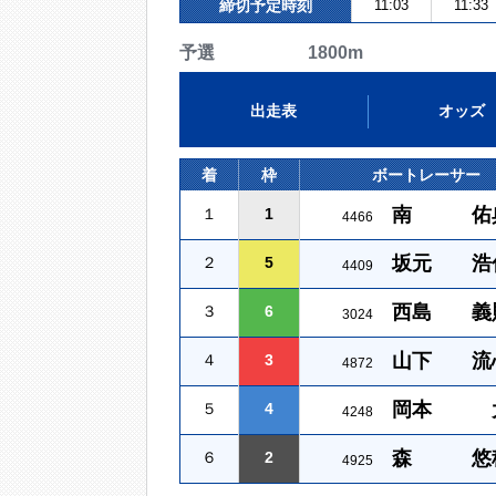
締切予定時刻
11:03
11:33
予選 1800m
出走表
オッズ
着
枠
ボートレーサー
南 佑
１
1
4466
坂元 浩
２
5
4409
西島 義
３
6
3024
山下 流
４
3
4872
岡本 
５
4
4248
森 悠
６
2
4925