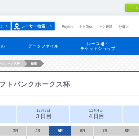
ネ
む
レーサー検索
English
中文简体
中文繁體
한국어
レース場・
ール
データファイル
チケットショップ
ンクホークス杯
結果
フトバンクホークス杯
12月3日
12月4日
３日目
４日目
3R
4R
5R
6R
7R
8R