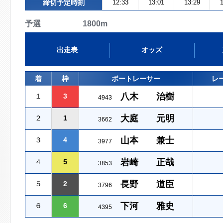
締切予定時刻
12:33
13:01
13:29
1
予選 1800m
出走表
オッズ
着
枠
ボートレーサー
レ
八木 治樹
１
3
4943
大庭 元明
２
1
3662
山本 兼士
３
4
3977
岩崎 正哉
４
5
3853
長野 道臣
５
2
3796
下河 雅史
６
6
4395