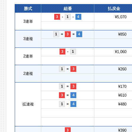
勝式
組番
払戻金
3
-
1
-
4
¥5,070
3連単
1
=
3
=
4
¥850
3連複
3
-
1
¥1,060
2連単
1
=
3
¥260
2連複
1
=
3
¥170
3
=
4
¥610
拡連複
1
=
4
¥480
3
¥390