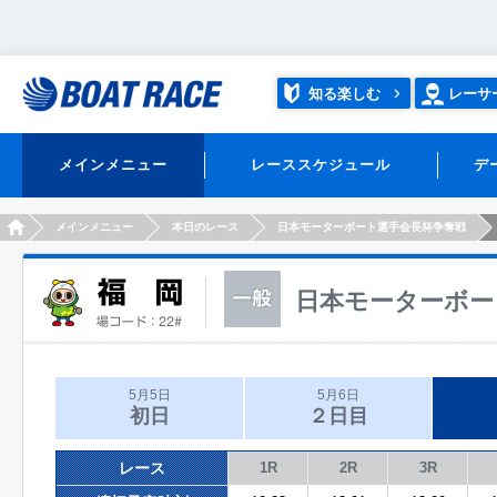
知る楽しむ
レーサ
メインメニュー
レーススケジュール
デ
HOME
メインメニュー
本日のレース
日本モーターボート選手会長杯争奪戦
日本モーターボー
5月5日
5月6日
初日
２日目
レース
1R
2R
3R