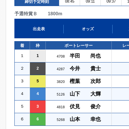
締切予定時刻
08:45
09:11
09:37
1
予選特賞Ｂ 1800m
出走表
オッズ
着
枠
ボートレーサー
レ
半田 尚也
１
1
4708
今井 貴士
２
2
4287
樫葉 次郎
３
5
3820
山下 大輝
４
4
5126
伏見 俊介
５
3
4818
山本 幸也
６
6
5268