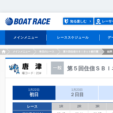
知る楽しむ
レーサ
メインメニュー
レーススケジュール
デ
HOME
メインメニュー
本日のレース
第５回住信ＳＢＩネット銀行賞
結果
第５回住信ＳＢＩ
1月22日
1月23日
初日
２日目
レース
1R
2R
3R