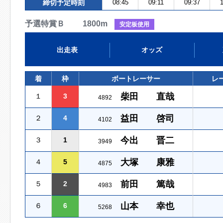
締切予定時刻
08:45
09:11
09:37
1
予選特賞Ｂ 1800m
安定板使用
出走表
オッズ
着
枠
ボートレーサー
レ
柴田 直哉
１
3
4892
益田 啓司
２
4
4102
今出 晋二
３
1
3949
大塚 康雅
４
5
4875
前田 篤哉
５
2
4983
山本 幸也
６
6
5268