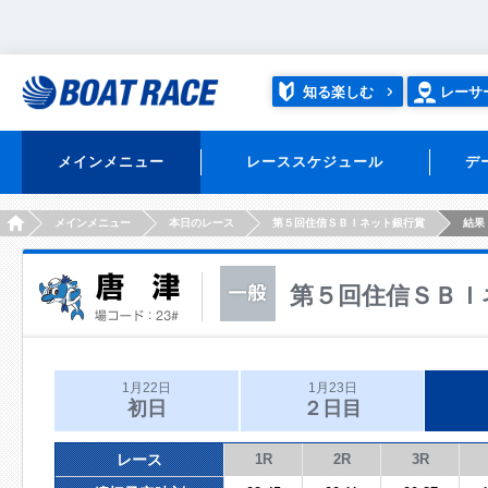
知る楽しむ
レーサ
メインメニュー
レーススケジュール
デ
HOME
メインメニュー
本日のレース
第５回住信ＳＢＩネット銀行賞
結果
第５回住信ＳＢＩ
1月22日
1月23日
初日
２日目
レース
1R
2R
3R