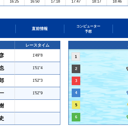
16:25
16:50
17:18
17:47
18:17
18:46
コンピューター
直前情報
予想
レースタイム
彦
1'49"8
1
也
1'51"4
2
郎
1'52"3
3
一
4
1'52"9
樹
5
6
史