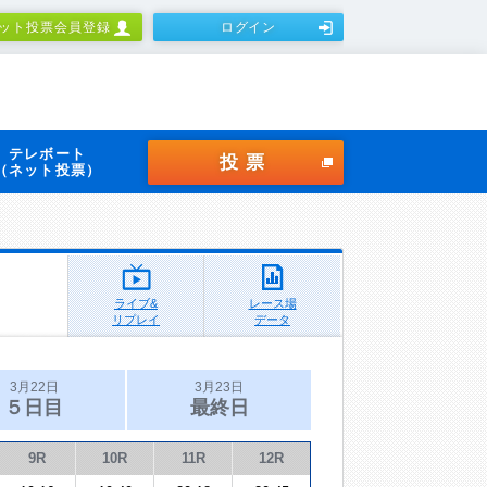
ット投票会員登録
ログイン
テレボート
投票
（ネット投票）
ライブ&
レース場
リプレイ
データ
3月22日
3月23日
５日目
最終日
9R
10R
11R
12R