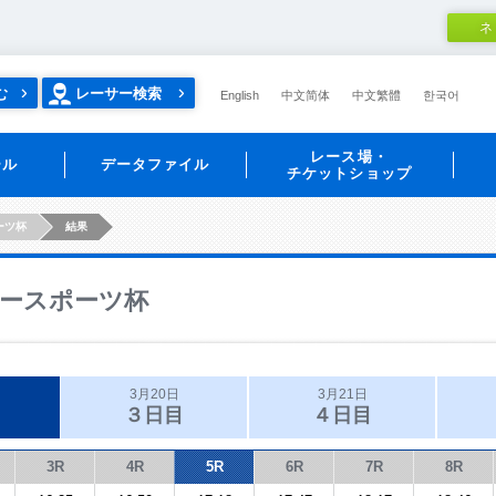
ネ
む
レーサー検索
English
中文简体
中文繁體
한국어
レース場・
ール
データファイル
チケットショップ
ーツ杯
結果
ースポーツ杯
3月20日
3月21日
３日目
４日目
3R
4R
5R
6R
7R
8R