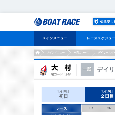
知る楽し
メインメニュー
レーススケジュ
HOME
メインメニュー
本日のレース
デイリースポ
デイリ
3月18日
3月19日
初日
２日目
レース
1R
2R