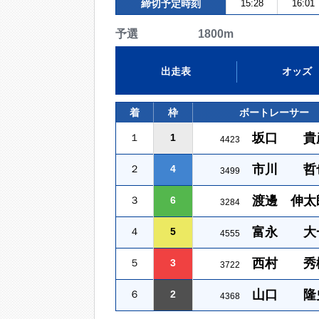
締切予定時刻
15:28
16:01
予選 1800m
出走表
オッズ
着
枠
ボートレーサー
坂口 貴
１
1
4423
市川 哲
２
4
3499
渡邊 伸太
３
6
3284
富永 大
４
5
4555
西村 秀
５
3
3722
山口 隆
６
2
4368