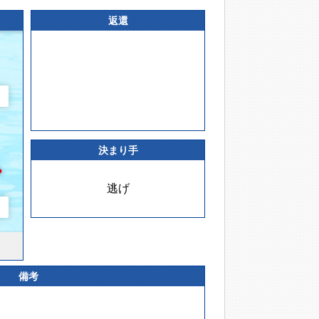
返還
決まり手
逃げ
備考