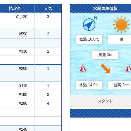
払戻金
人気
水面気象情報
¥1,120
3
¥550
2
気温
16.0℃
晴
¥330
1
風速
3m
¥200
1
水温
14.0℃
波高
2cm
¥110
1
¥190
3
スタンド
¥290
4
¥140