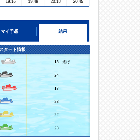
19:16
19:49
20:18
20:45
マイ予想
結果
スタート情報
.18 逃げ
.24
.17
.23
.22
.23