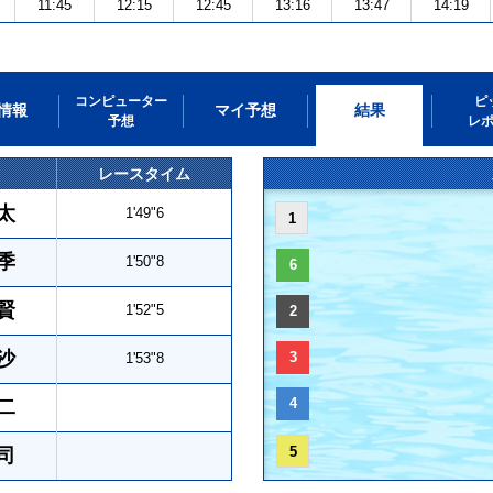
11:45
12:15
12:45
13:16
13:47
14:19
コンピューター
ピ
情報
マイ予想
結果
予想
レ
レースタイム
太
1'49"6
1
季
1'50"8
6
賢
1'52"5
2
沙
3
1'53"8
4
二
5
司