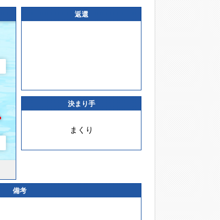
返還
決まり手
まくり
備考