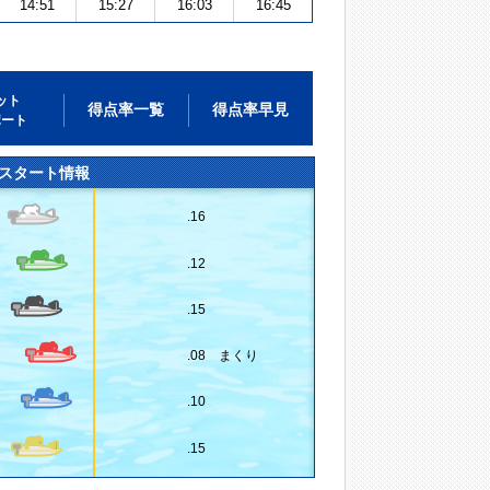
14:51
15:27
16:03
16:45
ット
得点率一覧
得点率早見
ポート
スタート情報
.16
.12
.15
.08 まくり
.10
.15