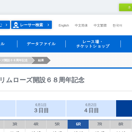
ネ
む
レーサー検索
English
中文简体
中文繁體
한국어
レース場・
ール
データファイル
チケットショップ
ーズ開設６８周年記念
結果
リムローズ開設６８周年記念
6月1日
6月2日
３日目
４日目
3R
4R
5R
6R
7R
8R