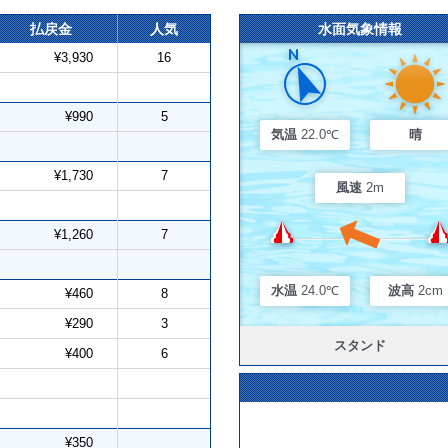
払戻金
人気
水面気象情報
¥3,930
16
¥990
5
気温
22.0℃
晴
¥1,730
7
風速
2m
¥1,260
7
水温
24.0℃
波高
2cm
¥460
8
¥290
3
スタンド
¥400
6
¥350