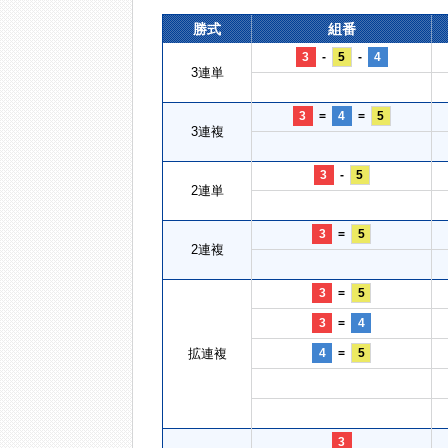
勝式
組番
3
-
5
-
4
3連単
3
=
4
=
5
3連複
3
-
5
2連単
3
=
5
2連複
3
=
5
3
=
4
拡連複
4
=
5
3