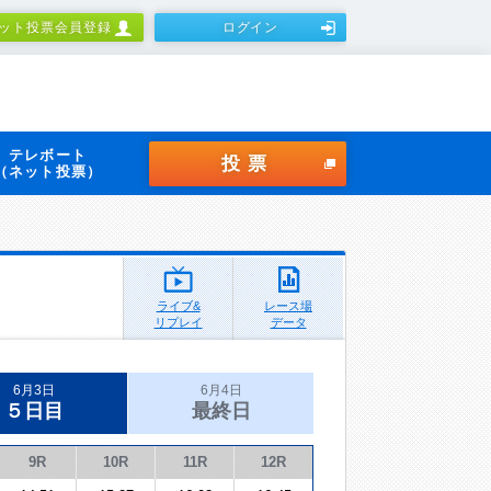
ット投票会員登録
ログイン
テレボート
投票
（ネット投票）
ライブ&
レース場
リプレイ
データ
6月3日
6月4日
５日目
最終日
9R
10R
11R
12R