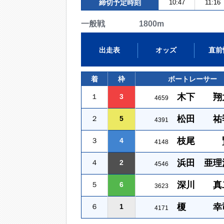
締切予定時刻
10:47
11:16
一般戦 1800m
出走表
オッズ
直前
着
枠
ボートレーサー
木下 翔
１
3
4659
松田 祐
２
5
4391
枝尾 
３
4
4148
浜田 亜理
４
2
4546
深川 真
５
6
3623
榎 幸
６
1
4171