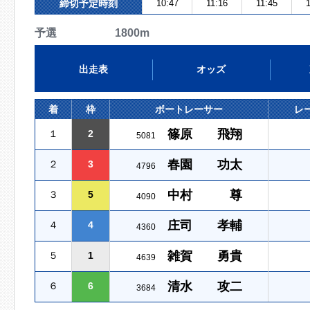
締切予定時刻
10:47
11:16
11:45
1
予選 1800m
出走表
オッズ
着
枠
ボートレーサー
レ
篠原 飛翔
１
2
5081
春園 功太
２
3
4796
中村 尊
３
5
4090
庄司 孝輔
４
4
4360
雑賀 勇貴
５
1
4639
清水 攻二
６
6
3684