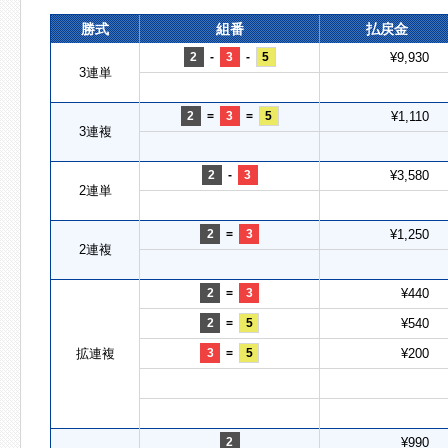
勝式
組番
払戻金
2
-
3
-
5
¥9,930
3連単
2
=
3
=
5
¥1,110
3連複
2
-
3
¥3,580
2連単
2
=
3
¥1,250
2連複
2
=
3
¥440
2
=
5
¥540
拡連複
3
=
5
¥200
2
¥990