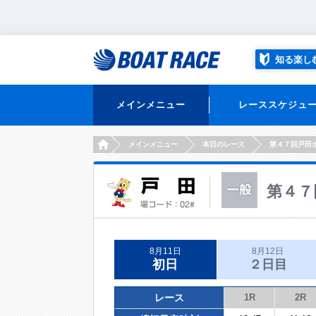
知る楽し
メインメニュー
レーススケジュ
HOME
メインメニュー
本日のレース
第４７回戸田
第４７
8月11日
8月12日
初日
２日目
レース
1R
2R