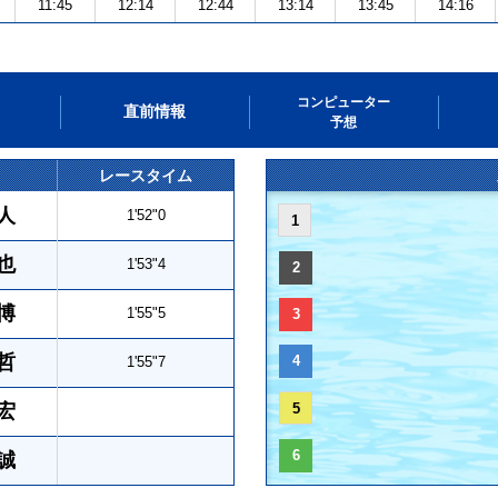
11:45
12:14
12:44
13:14
13:45
14:16
コンピューター
直前情報
予想
レースタイム
人
1'52"0
1
也
1'53"4
2
博
1'55"5
3
哲
4
1'55"7
宏
5
6
誠