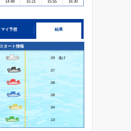
14:48
15:21
15:55
16:30
マイ予想
結果
スタート情報
.09 逃げ
.07
.08
.08
.04
.10