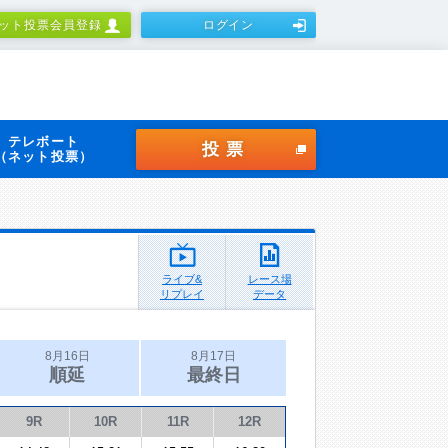
ット投票会員登録
ログイン
テレボート
投票
（ネット投票）
ライブ&
レース場
リプレイ
データ
8月16日
8月17日
順延
最終日
9R
10R
11R
12R