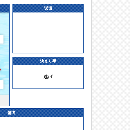
返還
決まり手
逃げ
備考