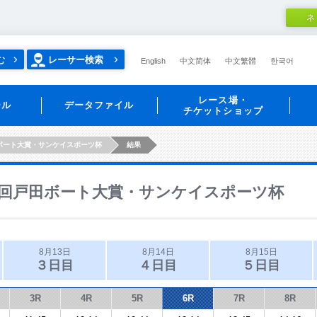
ネ
む
レーサー検索
English
中文简体
中文繁體
한국어
レース場・
ール
データファイル
チケットショップ
ボート大賞・サンケイスポーツ杯
結果
回戸田ボート大賞・サンケイスポーツ杯
8月13日
8月14日
8月15日
３日目
４日目
５日目
3R
4R
5R
6R
7R
8R