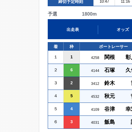
締切予定時刻
10:47
11:16
予選 1800m
出走表
オッズ
着
枠
ボートレーサー
関根 彰
１
1
4258
石塚 久
２
6
4144
鈴木 
３
2
3412
秋元 
４
5
4532
谷津 幸
５
4
4109
飯島 
６
3
4031