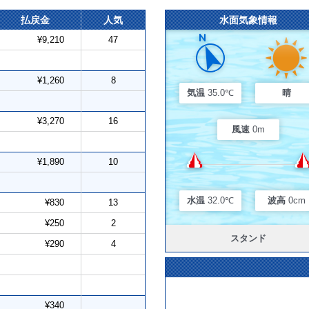
払戻金
人気
水面気象情報
¥9,210
47
¥1,260
8
気温
35.0℃
晴
¥3,270
16
風速
0m
¥1,890
10
水温
32.0℃
波高
0cm
¥830
13
¥250
2
スタンド
¥290
4
¥340