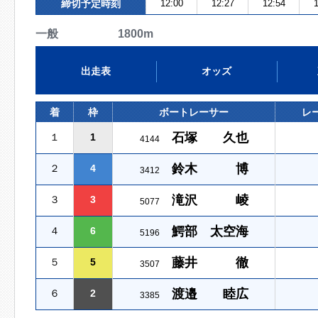
締切予定時刻
12:00
12:27
12:54
1
一般 1800m
出走表
オッズ
着
枠
ボートレーサー
レ
石塚 久也
１
1
4144
鈴木 博
２
4
3412
滝沢 崚
３
3
5077
鰐部 太空海
４
6
5196
藤井 徹
５
5
3507
渡邉 睦広
６
2
3385