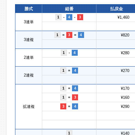
勝式
組番
払戻金
1
-
4
-
3
¥1,460
3連単
1
=
3
=
4
¥820
3連複
1
-
4
¥280
2連単
1
=
4
¥270
2連複
1
=
4
¥170
1
=
3
¥160
拡連複
3
=
4
¥290
1
¥140