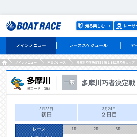
知る楽しむ
レーサ
メインメニュー
レーススケジュール
デ
HOME
メインメニュー
本日のレース
多摩川巧者決定戦！第１８回澤乃井カップ
多摩川巧者決定戦
3月23日
3月24日
初日
２日目
レース
1R
2R
3R