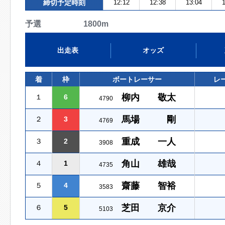
締切予定時刻
12:12
12:38
13:04
1
予選 1800m
出走表
オッズ
着
枠
ボートレーサー
レ
柳内 敬太
１
6
4790
馬場 剛
２
3
4769
重成 一人
３
2
3908
角山 雄哉
４
1
4735
齋藤 智裕
５
4
3583
芝田 京介
６
5
5103