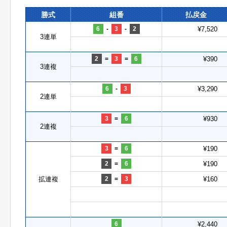
勝式
組番
払戻金
6
-
3
-
2
¥7,520
3連単
2
=
3
=
6
¥390
3連複
6
-
3
¥3,290
2連単
3
=
6
¥930
2連複
3
=
6
¥190
2
=
6
¥190
拡連複
2
=
3
¥160
6
¥2,440