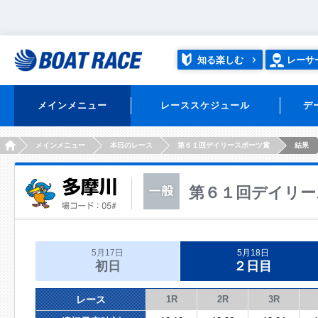
知る楽しむ
レーサ
メインメニュー
レーススケジュール
デ
HOME
メインメニュー
本日のレース
第６１回デイリースポーツ賞
結果
第６１回デイリー
5月17日
5月18日
初日
２日目
レース
1R
2R
3R