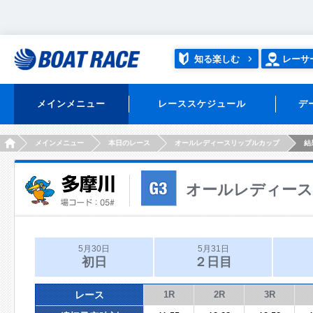
知る楽しむ
レーサ
メインメニュー
レーススケジュール
デ
HOME
メインメニュー
本日のレース
オールレディースリップルカップ
結
オールレディー
5月30日
5月31日
初日
２日目
レース
1R
2R
3R