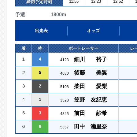
締切予定時刻
11:55
12:23
12:52
1
予選 1800m
出走表
オッズ
着
枠
ボートレーサー
レ
細川 裕子
１
4
4123
後藤 美翼
２
5
4680
柴田 愛梨
３
2
5108
笠野 友紀恵
４
1
3528
前田 紗希
５
3
4845
田中 瀬里奈
６
6
5357