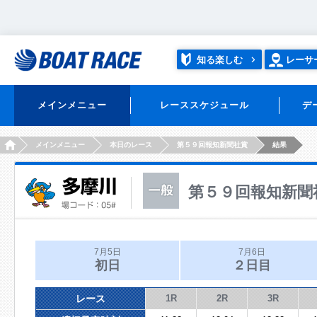
知る楽しむ
レーサ
メインメニュー
レーススケジュール
デ
HOME
メインメニュー
本日のレース
第５９回報知新聞社賞
結果
第５９回報知新聞
7月5日
7月6日
初日
２日目
レース
1R
2R
3R