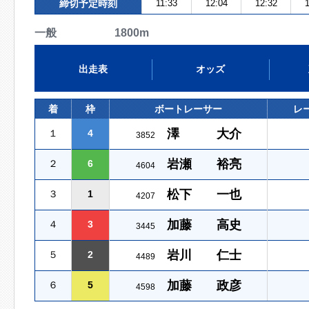
締切予定時刻
11:33
12:04
12:32
1
一般 1800m
出走表
オッズ
着
枠
ボートレーサー
レ
澤 大介
１
4
3852
岩瀬 裕亮
２
6
4604
松下 一也
３
1
4207
加藤 高史
４
3
3445
岩川 仁士
５
2
4489
加藤 政彦
６
5
4598