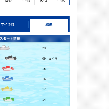
14:43
15:13
15:54
16:35
マイ予想
結果
スタート情報
.23
.09 まくり
.15
.16
.17
.14