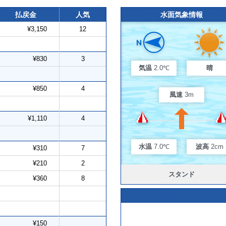
払戻金
人気
水面気象情報
¥3,150
12
¥830
3
気温
2.0℃
晴
¥850
4
風速
3m
¥1,110
4
水温
7.0℃
波高
2cm
¥310
7
¥210
2
スタンド
¥360
8
¥150