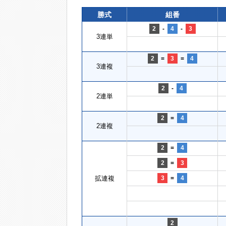
勝式
組番
2
-
4
-
3
3連単
2
=
3
=
4
3連複
2
-
4
2連単
2
=
4
2連複
2
=
4
2
=
3
拡連複
3
=
4
2