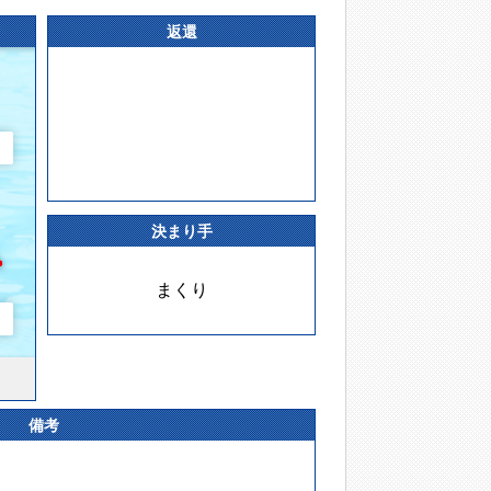
返還
決まり手
まくり
備考