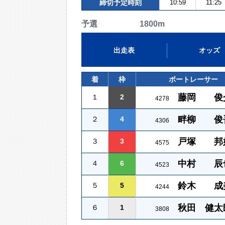
締切予定時刻
10:59
11:25
予選 1800m
出走表
オッズ
着
枠
ボートレーサー
藤岡 俊
１
2
4278
畔柳 俊
２
4
4306
戸塚 邦
３
3
4575
中村 辰
４
6
4523
鈴木 成
５
5
4244
秋田 健太
６
1
3808