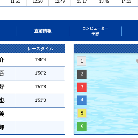
11:51
12:20
12:49
13:17
13:45
14:13
コンピューター
直前情報
予想
レースタイム
介
1'48"4
1
吾
1'50"2
2
好
1'51"8
3
也
4
1'53"3
美
5
6
郎