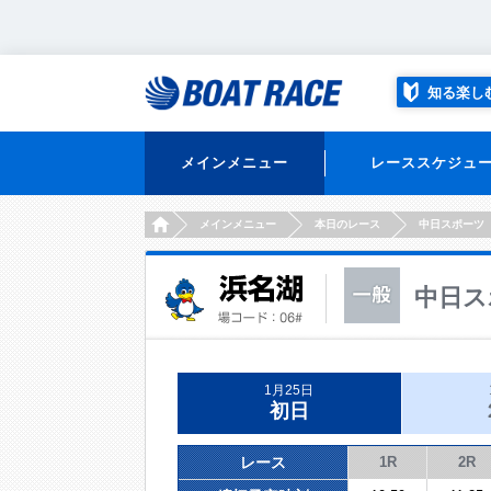
知る楽し
メインメニュー
レーススケジュ
HOME
メインメニュー
本日のレース
中日スポーツ
中日ス
1月25日
初日
レース
1R
2R