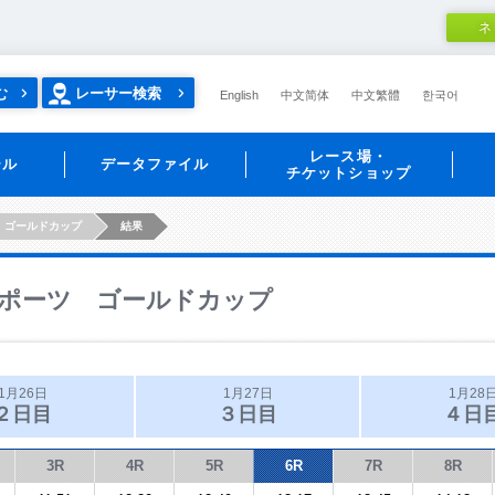
ネ
む
レーサー検索
English
中文简体
中文繁體
한국어
レース場・
ール
データファイル
チケットショップ
 ゴールドカップ
結果
ポーツ ゴールドカップ
1月26日
1月27日
1月28
２日目
３日目
４日
3R
4R
5R
6R
7R
8R