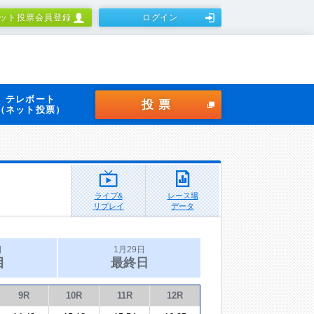
ット投票会員登録
ログイン
テレボート
投票
（ネット投票）
ライブ&
レース場
リプレイ
データ
日
1月29日
目
最終日
9R
10R
11R
12R