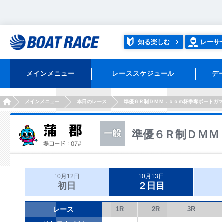
知る楽しむ
レーサ
メインメニュー
レーススケジュール
デ
HOME
メインメニュー
本日のレース
準優６Ｒ制ＤＭＭ．ｃｏｍ杯争奪ボートガ
準優６Ｒ制ＤＭＭ
10月12日
10月13日
初日
２日目
レース
1R
2R
3R