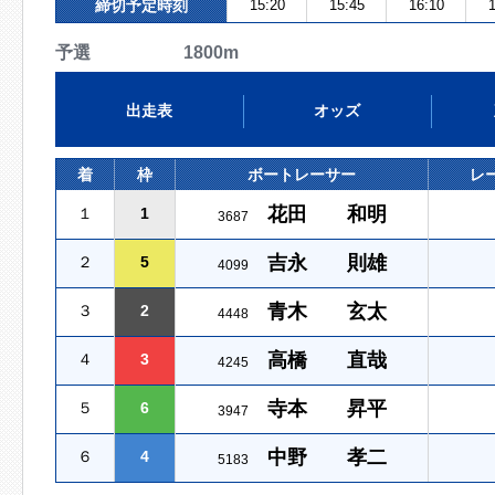
締切予定時刻
15:20
15:45
16:10
1
予選 1800m
出走表
オッズ
着
枠
ボートレーサー
レ
花田 和明
１
1
3687
吉永 則雄
２
5
4099
青木 玄太
３
2
4448
高橋 直哉
４
3
4245
寺本 昇平
５
6
3947
中野 孝二
６
4
5183