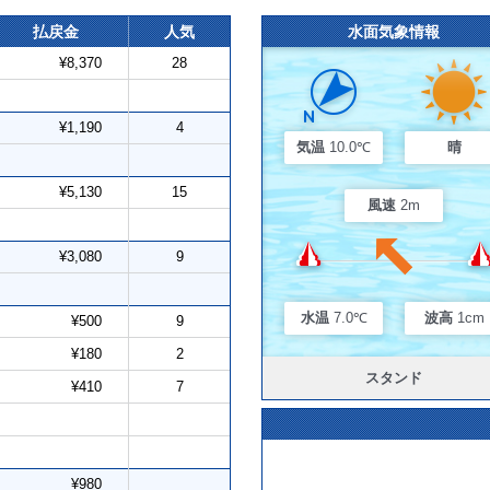
払戻金
人気
水面気象情報
¥8,370
28
¥1,190
4
気温
10.0℃
晴
¥5,130
15
風速
2m
¥3,080
9
水温
7.0℃
波高
1cm
¥500
9
¥180
2
スタンド
¥410
7
¥980