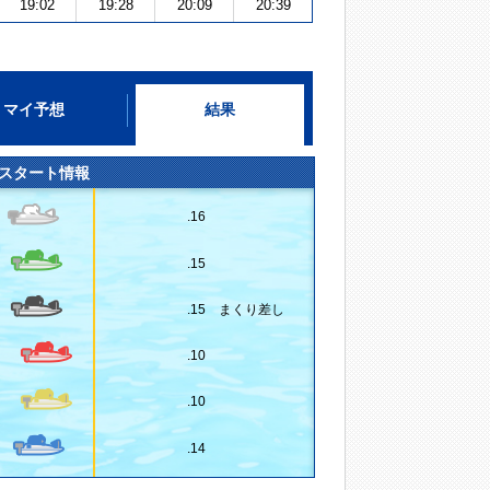
19:02
19:28
20:09
20:39
マイ予想
結果
スタート情報
.16
.15
.15 まくり差し
.10
.10
.14