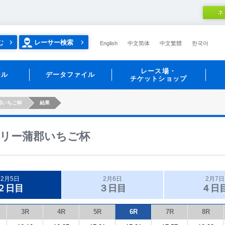
ネ
む
レーサー検索
English
中文简体
中文繁體
한국어
レース場・
ール
データファイル
チケットショップ
郡いちご杯
結果
リー蒲郡いちご杯
2月5日
2月6日
2月7日
２日目
３日目
４日
3R
4R
5R
6R
7R
8R