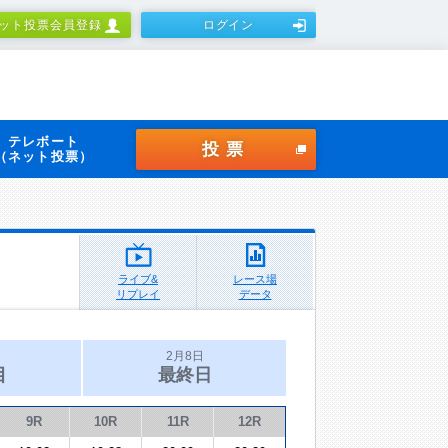
ット投票会員登録
ログイン
テレボート
投票
（ネット投票）
ライブ&
レース場
リプレイ
データ
2月8日
目
最終日
9R
10R
11R
12R