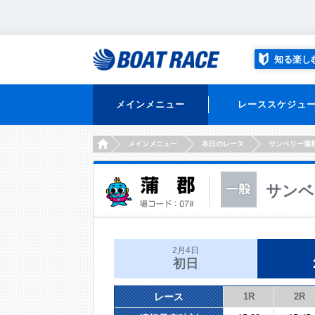
知る楽し
メインメニュー
レーススケジュ
HOME
メインメニュー
本日のレース
サンベリー蒲
サンベ
2月4日
初日
レース
1R
2R