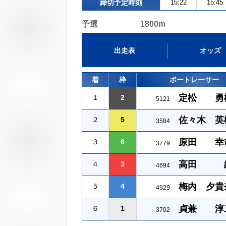
締切予定時刻
15:22
15:45
予選 1800m
出走表
オッズ
着
枠
ボートレーサー
定松 勇
１
2
5121
佐々木 英
２
5
3584
原田 幸
３
6
3779
高田 
４
3
4694
梅内 夕貴
５
4
4929
貞兼 淳
６
1
3702