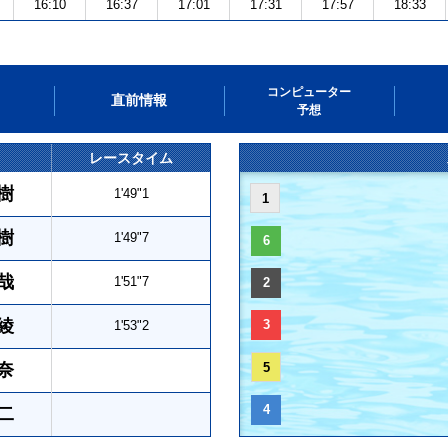
16:10
16:37
17:01
17:31
17:57
18:33
コンピューター
直前情報
予想
レースタイム
樹
1'49"1
1
樹
1'49"7
6
哉
1'51"7
2
綾
3
1'53"2
奈
5
4
二