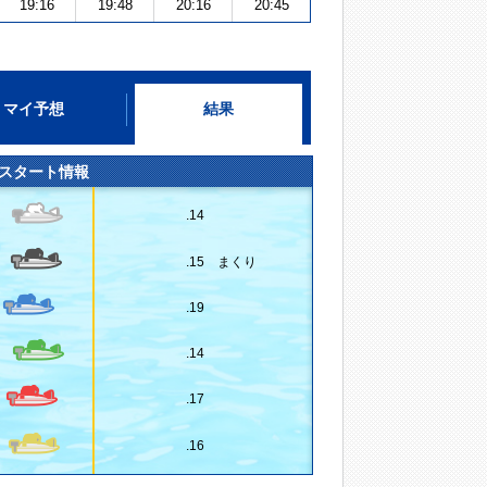
19:16
19:48
20:16
20:45
マイ予想
結果
スタート情報
.14
.15 まくり
.19
.14
.17
.16