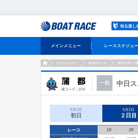
知る楽し
メインメニュー
レーススケジュ
HOME
メインメニュー
本日のレース
中日スポーツ
中日ス
5月1日
5月2日
初日
２日目
レース
1R
2R