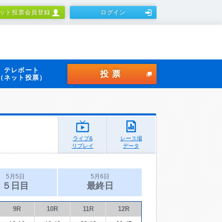
ット投票会員登録
ログイン
テレボート
投票
（ネット投票）
ライブ&
レース場
リプレイ
データ
5月5日
5月6日
５日目
最終日
9R
10R
11R
12R