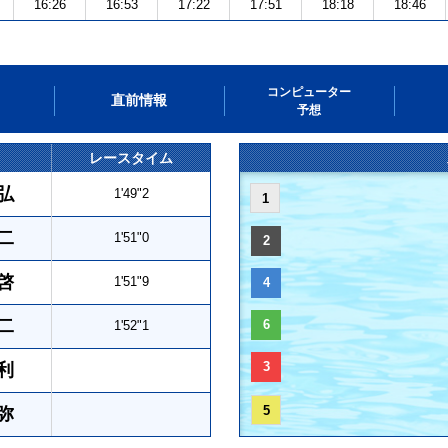
16:26
16:53
17:22
17:51
18:18
18:46
コンピューター
直前情報
予想
レースタイム
弘
1'49"2
1
二
1'51"0
2
啓
1'51"9
4
二
6
1'52"1
3
利
5
弥