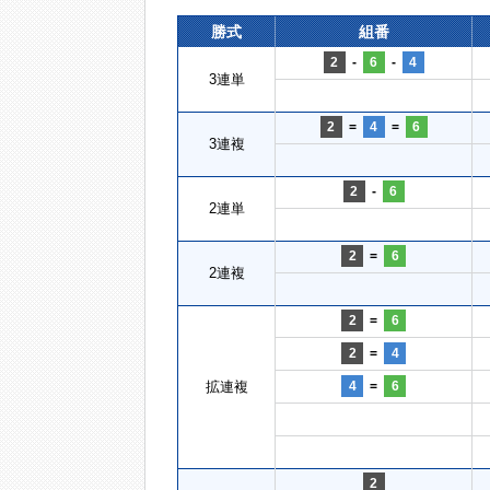
勝式
組番
2
-
6
-
4
3連単
2
=
4
=
6
3連複
2
-
6
2連単
2
=
6
2連複
2
=
6
2
=
4
拡連複
4
=
6
2