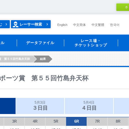
ネ
む
レーサー検索
English
中文简体
中文繁體
한국어
レース場・
ール
データファイル
チケットショップ
賞 第５５回竹島弁天杯
結果
ポーツ賞 第５５回竹島弁天杯
5月3日
5月4日
３日目
４日目
3R
4R
5R
6R
7R
8R