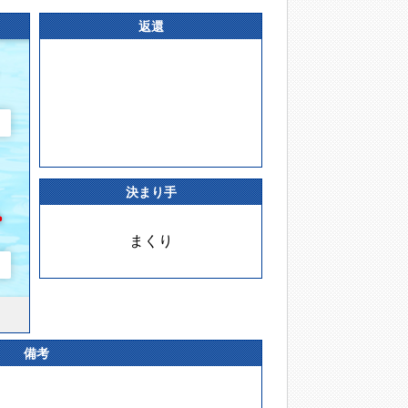
返還
決まり手
まくり
備考