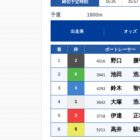
締切予定時刻
15:25
15:57
予選 1800m
出走表
オッズ
着
枠
ボートレーサー
野口 勝
１
2
4516
池田 浩
２
6
3941
鈴木 智
３
4
4293
大塚 浩
４
1
3642
伊達 正
５
3
3718
高井 駿
６
5
5211