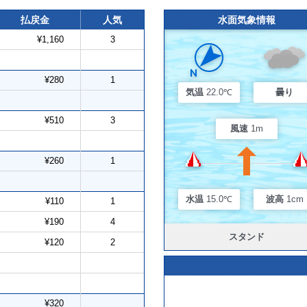
払戻金
人気
水面気象情報
¥1,160
3
¥280
1
気温
22.0℃
曇り
¥510
3
風速
1m
¥260
1
水温
15.0℃
波高
1cm
¥110
1
¥190
4
スタンド
¥120
2
¥320