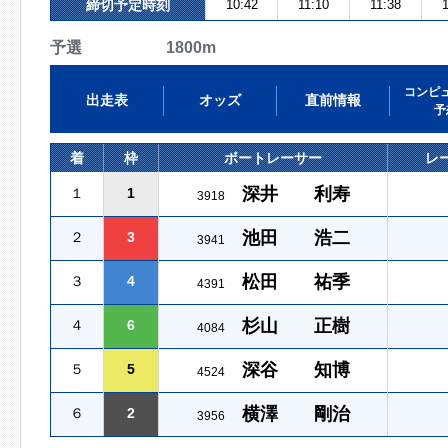
締切予定時刻
10:42
11:10
11:38
1
予選 1800m
コンピ
出走表
オッズ
直前情報
予
着
枠
ボートレーサー
レ
深井 利寿
１
1
3918
池田 浩二
２
3
3941
松田 祐季
３
4
4391
杉山 正樹
４
6
4084
深谷 知博
５
5
4524
横澤 剛治
６
2
3956