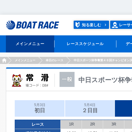
知る楽しむ
レーサ
メインメニュー
レーススケジュール
デ
HOME
メインメニュー
本日のレース
中日スポーツ杯争奪第４６回チャンピオン
中日スポーツ杯争
5月3日
5月4日
初日
２日目
レース
1R
2R
3R