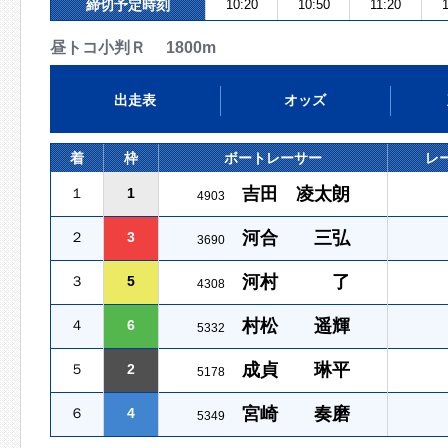
締切予定時刻
10:20
10:50
11:20
昼トコ小判Ｒ 1800m
出走表
オッズ
着
枠
ボートレーサー
レ
吉田 凌太朗
１
1
4903
河合 三弘
２
3
3690
河村 了
３
5
4308
村松 遥輝
４
6
5332
成貞 琳平
５
2
5178
宮崎 奏磨
６
4
5349