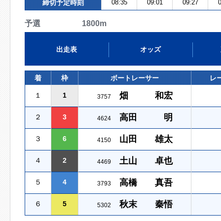
締切予定時刻
08:35
09:01
09:27
0
予選 1800m
出走表
オッズ
着
枠
ボートレーサー
レ
畑 和宏
１
1
3757
高田 明
２
3
4624
山田 雄太
３
6
4150
土山 卓也
４
2
4469
高橋 真吾
５
4
3793
秋末 秦悟
６
5
5302