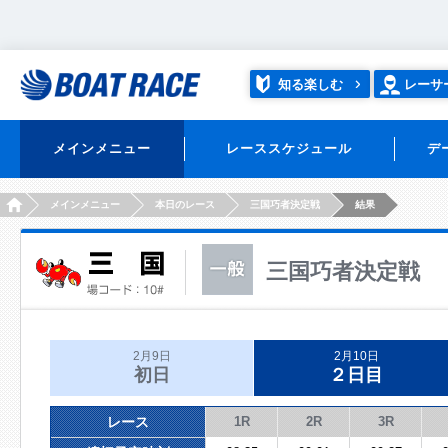
知る楽しむ
レーサ
メインメニュー
レーススケジュール
デ
HOME
メインメニュー
本日のレース
三国巧者決定戦
結果
三国巧者決定戦
2月9日
2月10日
初日
２日目
レース
1R
2R
3R