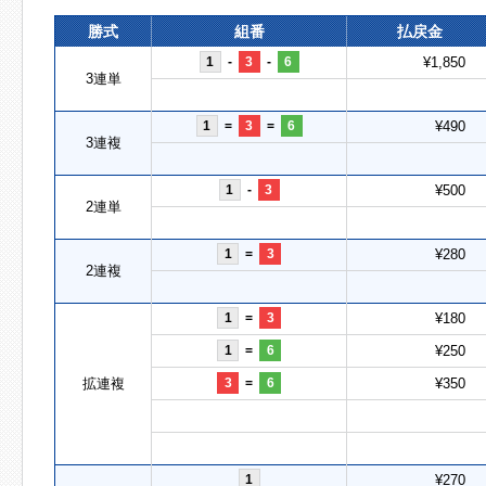
勝式
組番
払戻金
1
-
3
-
6
¥1,850
3連単
1
=
3
=
6
¥490
3連複
1
-
3
¥500
2連単
1
=
3
¥280
2連複
1
=
3
¥180
1
=
6
¥250
拡連複
3
=
6
¥350
1
¥270