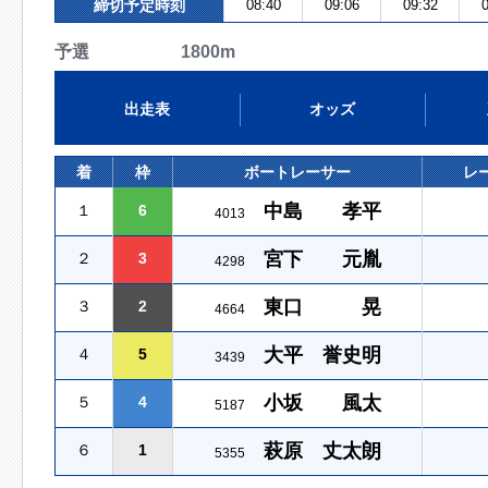
締切予定時刻
08:40
09:06
09:32
0
予選 1800m
出走表
オッズ
着
枠
ボートレーサー
レ
中島 孝平
１
6
4013
宮下 元胤
２
3
4298
東口 晃
３
2
4664
大平 誉史明
４
5
3439
小坂 風太
５
4
5187
萩原 丈太朗
６
1
5355