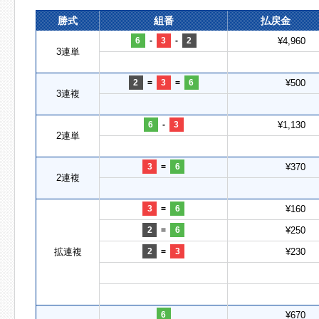
勝式
組番
払戻金
6
-
3
-
2
¥4,960
3連単
2
=
3
=
6
¥500
3連複
6
-
3
¥1,130
2連単
3
=
6
¥370
2連複
3
=
6
¥160
2
=
6
¥250
拡連複
2
=
3
¥230
6
¥670