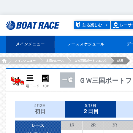
知る楽しむ
レーサ
メインメニュー
レーススケジュール
デ
HOME
メインメニュー
本日のレース
ＧＷ三国ボートフェスタ
結果
ＧＷ三国ボートフ
5月2日
5月3日
初日
２日目
レース
1R
2R
3R