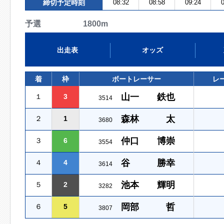
締切予定時刻
08:32
08:58
09:24
0
予選 1800m
出走表
オッズ
着
枠
ボートレーサー
レ
山一 鉄也
１
3
3514
森林 太
２
1
3680
仲口 博崇
３
6
3554
谷 勝幸
４
4
3614
池本 輝明
５
2
3282
岡部 哲
６
5
3807