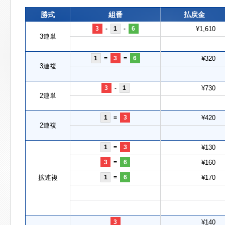
勝式
組番
払戻金
3
-
1
-
6
¥1,610
3連単
1
=
3
=
6
¥320
3連複
3
-
1
¥730
2連単
1
=
3
¥420
2連複
1
=
3
¥130
3
=
6
¥160
拡連複
1
=
6
¥170
3
¥140