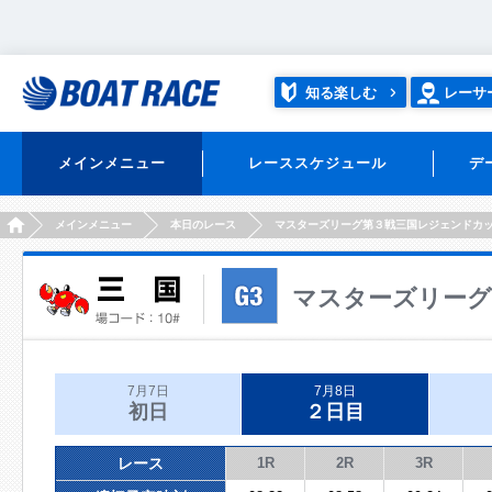
知る楽しむ
レーサ
メインメニュー
レーススケジュール
デ
HOME
メインメニュー
本日のレース
マスターズリーグ第３戦三国レジェンドカ
マスターズリーグ
7月7日
7月8日
初日
２日目
レース
1R
2R
3R