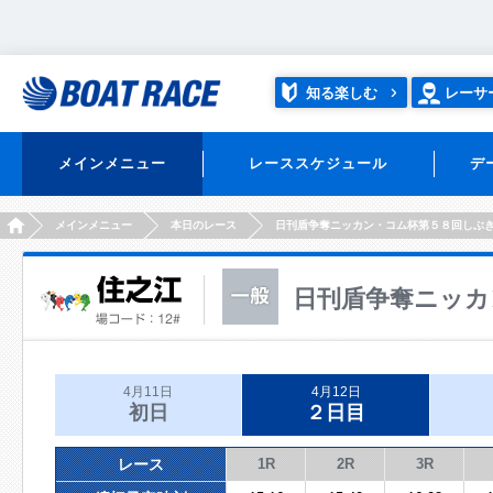
知る楽しむ
レーサ
メインメニュー
レーススケジュール
デ
HOME
メインメニュー
本日のレース
日刊盾争奪ニッカン・コム杯第５８回しぶ
日刊盾争奪ニッカ
4月11日
4月12日
初日
２日目
レース
1R
2R
3R