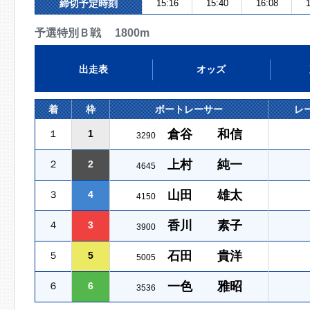
締切予定時刻
15:16
15:40
16:08
1
予選特別Ｂ戦 1800m
出走表
オッズ
着
枠
ボートレーサー
レ
倉谷 和信
１
1
3290
上村 純一
２
2
4645
山田 雄太
３
4
4150
香川 素子
４
3
3900
石田 貴洋
５
5
5005
一色 雅昭
６
6
3536