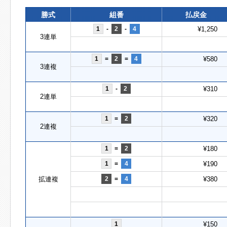
勝式
組番
払戻金
1
-
2
-
4
¥1,250
3連単
1
=
2
=
4
¥580
3連複
1
-
2
¥310
2連単
1
=
2
¥320
2連複
1
=
2
¥180
1
=
4
¥190
拡連複
2
=
4
¥380
1
¥150