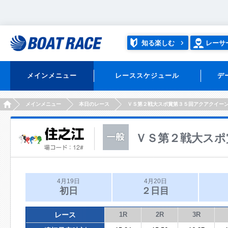
知る楽しむ
レーサ
メインメニュー
レーススケジュール
デ
HOME
メインメニュー
本日のレース
ＶＳ第２戦大スポ賞第３５回アクアクイー
ＶＳ第２戦大スポ
4月19日
4月20日
初日
２日目
レース
1R
2R
3R