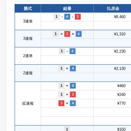
勝式
組番
払戻金
1
-
4
-
3
¥8,460
3連単
1
=
3
=
4
¥1,310
3連複
1
-
4
¥2,230
2連単
1
=
4
¥2,130
2連複
1
=
4
¥460
1
=
3
¥240
拡連複
3
=
4
¥770
1
¥150