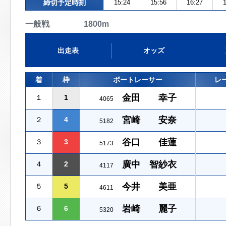
締切予定時刻
15:24
15:56
16:27
1
一般戦 1800m
出走表
オッズ
着
枠
ボートレーサー
レ
金田 幸子
１
1
4065
宮崎 安奈
２
4
5182
谷口 佳蓮
３
3
5173
廣中 智紗衣
４
2
4117
今井 美亜
５
5
4611
岩崎 麗子
６
6
5320