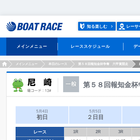
知る楽しむ
レーサ
メインメニュー
レーススケジュール
デ
HOME
メインメニュー
本日のレース
第５８回報知金杯争奪 六甲賞競走
第５８回報知金杯
5月4日
5月5日
初日
２日目
レース
1R
2R
3R