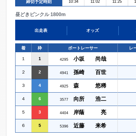
締切予定時刻
10:34
11:02
11:25
昼どきピンクル 1800m
出走表
オッズ
着
枠
ボートレーサー
レ
小坂 尚哉
１
1
4295
孫崎 百世
２
2
4941
森 悠稀
３
4
4925
向所 浩二
４
6
3577
岸蔭 亮
５
3
4404
近藤 来希
６
5
5396