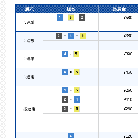
勝式
組番
払戻金
4
-
5
-
2
¥580
3連単
2
=
4
=
5
¥380
3連複
4
-
5
¥390
2連単
4
=
5
¥460
2連複
4
=
5
¥260
2
=
4
¥110
拡連複
2
=
5
¥260
4
¥120