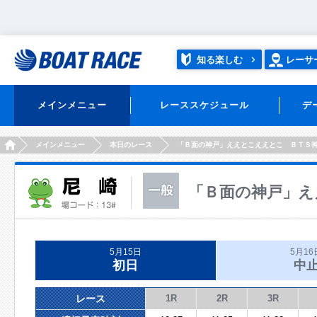
知る楽しむ
レーサ
メインメニュー
レーススケジュール
デ
HOME
メインメニュー
本日のレース
「Ｂ面の神戸」ええとこええとこ ＢＴＳ
「Ｂ面の神戸」え
5月15日
5月16
初日
中
レース
1R
2R
3R