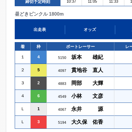
締切予定時刻
10:37
11:05
11:33
昼どきピンクル 1800m
出走表
オッズ
着
枠
ボートレーサー
レ
坂本 雄紀
１
4
5150
貫地谷 直人
２
5
4097
岡部 大輝
３
2
4883
小林 文彦
４
6
4549
永井 源
Ｌ
1
4067
大久保 佑香
Ｌ
3
5194