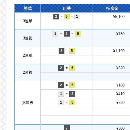
勝式
組番
払戻金
2
-
5
-
1
¥5,100
3連単
1
=
2
=
5
¥730
3連複
2
-
5
¥1,190
2連単
2
=
5
¥520
2連複
2
=
5
¥180
1
=
2
¥410
拡連複
1
=
5
¥230
2
¥300