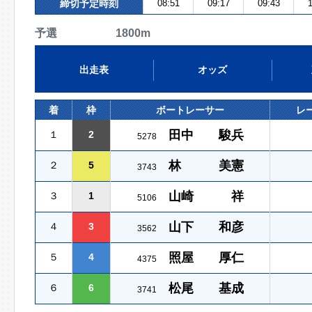
締切予定時刻
08:51
09:17
09:43
1
予選 1800m
出走表
オッズ
着
枠
ボートレーサー
レ
田中 駿兵
１
2
5278
林 美憲
２
5
3743
山崎 祥
３
1
5106
山下 和彦
４
3
3562
照屋 厚仁
５
4
4375
松尾 基成
６
6
3741