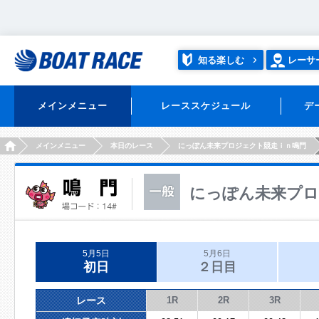
知る楽しむ
レーサ
メインメニュー
レーススケジュール
デ
HOME
メインメニュー
本日のレース
にっぽん未来プロジェクト競走ｉｎ鳴門
にっぽん未来プロ
5月5日
5月6日
初日
２日目
レース
1R
2R
3R