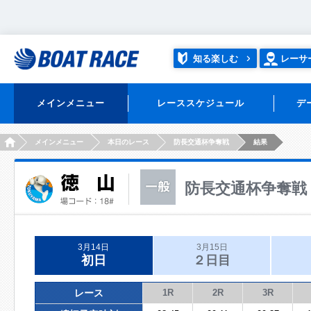
知る楽しむ
レーサ
メインメニュー
レーススケジュール
デ
HOME
メインメニュー
本日のレース
防長交通杯争奪戦
結果
防長交通杯争奪戦
3月14日
3月15日
初日
２日目
レース
1R
2R
3R