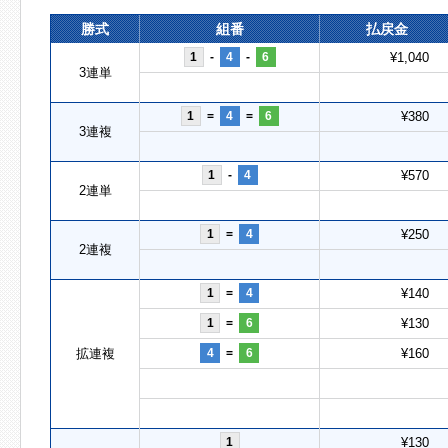
勝式
組番
払戻金
1
-
4
-
6
¥1,040
3連単
1
=
4
=
6
¥380
3連複
1
-
4
¥570
2連単
1
=
4
¥250
2連複
1
=
4
¥140
1
=
6
¥130
拡連複
4
=
6
¥160
1
¥130