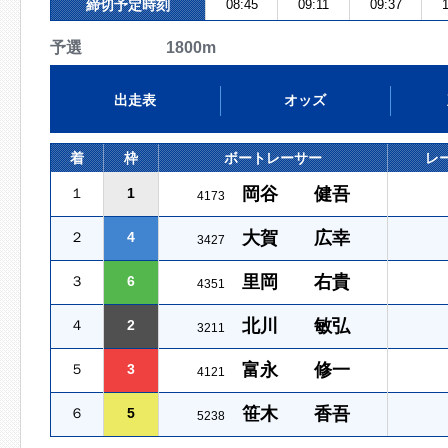
締切予定時刻
08:45
09:11
09:37
1
予選 1800m
出走表
オッズ
着
枠
ボートレーサー
レ
岡谷 健吾
１
1
4173
大賀 広幸
２
4
3427
里岡 右貴
３
6
4351
北川 敏弘
４
2
3211
富永 修一
５
3
4121
笹木 香吾
６
5
5238