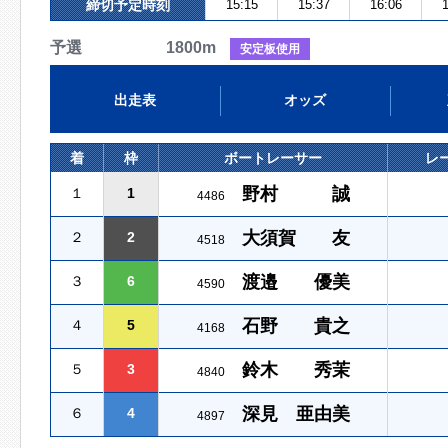
締切予定時刻
15:15
15:37
16:06
1
予選 1800m
安定板使用
出走表
オッズ
着
枠
ボートレーサー
レ
野村 誠
１
1
4486
大須賀 友
２
2
4518
渡邉 優美
３
6
4590
石野 貴之
４
5
4168
鈴木 秀茉
５
3
4840
深見 亜由美
６
4
4897