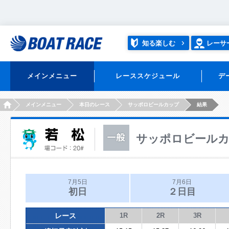
知る楽しむ
レーサ
メインメニュー
レーススケジュール
デ
HOME
メインメニュー
本日のレース
サッポロビールカップ
結果
サッポロビール
7月5日
7月6日
初日
２日目
レース
1R
2R
3R