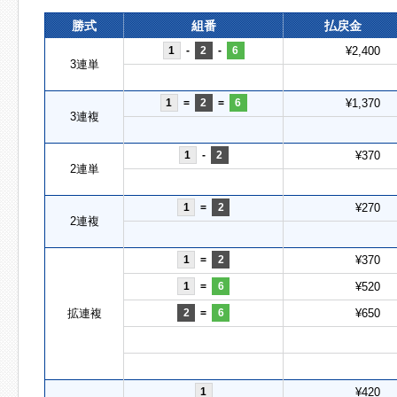
勝式
組番
払戻金
1
-
2
-
6
¥2,400
3連単
1
=
2
=
6
¥1,370
3連複
1
-
2
¥370
2連単
1
=
2
¥270
2連複
1
=
2
¥370
1
=
6
¥520
拡連複
2
=
6
¥650
1
¥420