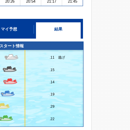
20:26
20:54
21:17
21:45
マイ予想
結果
スタート情報
.11 逃げ
.15
.14
.19
.29
.22