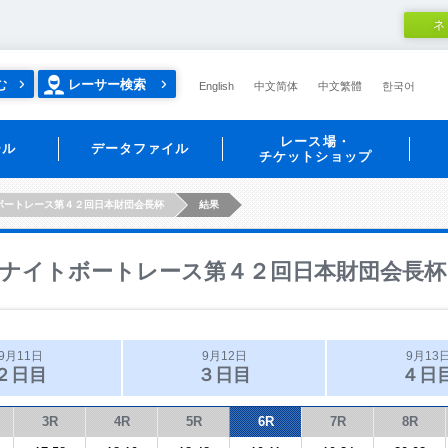
ネ
む
レーサー検索
English
中文简体
中文繁體
한국어
レース場・
ール
データファイル
チケットショップ
ボートレース第４２回日本財団会長杯
結果
ナイトボートレース第４２回日本財団会長杯
9月11日
9月12日
9月13
２日目
３日目
４日
3R
4R
5R
6R
7R
8R