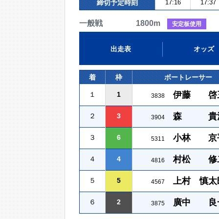
締切予定時刻
17:16
17:37
一般戦 1800m
安定板使用
出走表
オッズ
着
枠
ボートレーサー
伊藤 啓
１
1
3838
森 貴
２
3
3904
小林 京
３
6
5311
村松 修
４
4
4816
上村 慎太
５
5
4567
廣中 良
６
2
3875