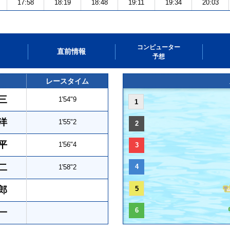
17:58
18:19
18:48
19:11
19:34
20:03
コンピューター
直前情報
予想
レースタイム
三
1'54"9
1
洋
1'55"2
2
平
1'56"4
3
二
4
1'58"2
郎
5
6
一