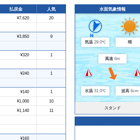
払戻金
人気
水面気象情報
¥7,620
20
¥3,850
9
気温
29.0℃
晴
¥320
1
風速
6m
¥240
1
水温
31.0℃
波高
6cm
¥140
1
¥1,000
10
スタンド
¥1,140
11
¥160