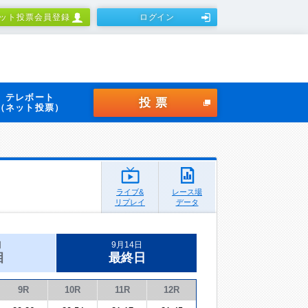
ット投票会員登録
ログイン
テレボート
投票
（ネット投票）
ライブ&
レース場
リプレイ
データ
日
9月14日
目
最終日
9R
10R
11R
12R