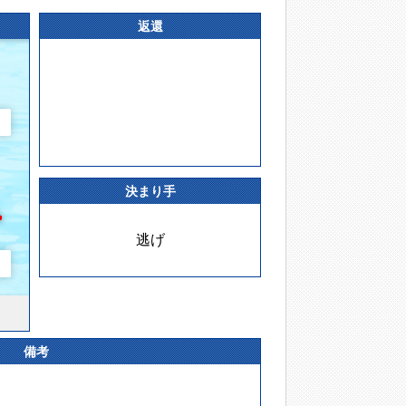
返還
決まり手
逃げ
備考