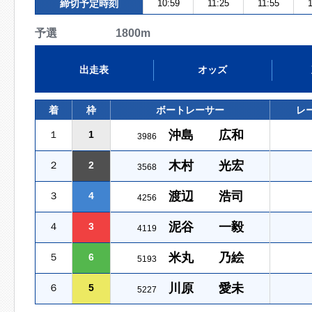
締切予定時刻
10:59
11:25
11:55
1
予選 1800m
出走表
オッズ
着
枠
ボートレーサー
レ
沖島 広和
１
1
3986
木村 光宏
２
2
3568
渡辺 浩司
３
4
4256
泥谷 一毅
４
3
4119
米丸 乃絵
５
6
5193
川原 愛未
６
5
5227