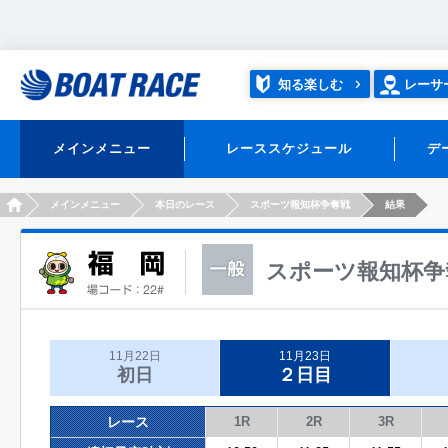
知る楽しむ
レーサ
メインメニュー
レーススケジュール
デ
HOME
メインメニュー
本日のレース
スポーツ報知杯争奪戦
結果
スポーツ報知杯争
11月22日
11月23日
初日
２日目
レース
1R
2R
3R