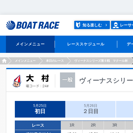
知る楽しむ
レーサ
メインメニュー
レーススケジュール
デ
HOME
メインメニュー
本日のレース
ヴィーナスシリーズ第５戦 マクール杯
ヴィーナスシリー
5月25日
5月26日
初日
２日目
レース
1R
2R
3R