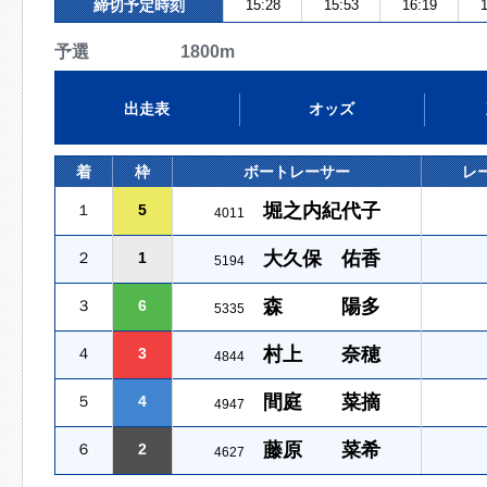
締切予定時刻
15:28
15:53
16:19
1
予選 1800m
出走表
オッズ
着
枠
ボートレーサー
レ
堀之内紀代子
１
5
4011
大久保 佑香
２
1
5194
森 陽多
３
6
5335
村上 奈穂
４
3
4844
間庭 菜摘
５
4
4947
藤原 菜希
６
2
4627