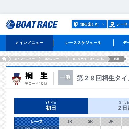
知る楽しむ
レーサ
メインメニュー
レーススケジュール
デ
HOME
メインメニュー
本日のレース
第２９回桐生タイムス杯
結果
第２９回桐生タイ
3月4日
3月5
初日
２日
レース
1R
2R
3R