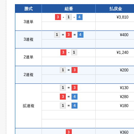
勝式
組番
払戻金
3
-
1
-
4
¥3,810
3連単
1
=
3
=
4
¥400
3連複
3
-
1
¥1,240
2連単
1
=
3
¥200
2連複
1
=
3
¥130
3
=
4
¥280
拡連複
1
=
4
¥180
3
¥360