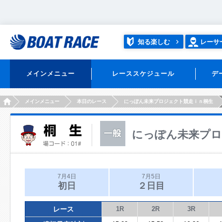
知る楽しむ
レーサ
メインメニュー
レーススケジュール
デ
HOME
メインメニュー
本日のレース
にっぽん未来プロジェクト競走ｉｎ桐生
にっぽん未来プロ
7月4日
7月5日
初日
２日目
レース
1R
2R
3R