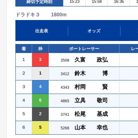
締切予定時刻
15:23
15:58
16:36
1
ドラドキ３ 1800m
出走表
オッズ
着
枠
ボートレーサー
レ
久富 政弘
１
3
3508
鈴木 博
２
1
3412
村岡 賢
３
4
4343
立具 敬司
４
6
4865
松尾 基成
５
2
3741
山本 幸也
６
5
5268