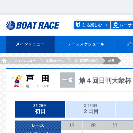
知る楽しむ
レーサ
メインメニュー
レーススケジュール
デ
HOME
メインメニュー
本日のレース
第４回日刊大衆杯
結果
第４回日刊大衆杯
3月29日
3月30日
初日
２日目
レース
1R
2R
3R