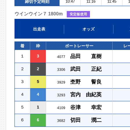
締切予定時刻
10:47
11:16
11:45
1
ウインウイン７ 1800m
安定板使用
出走表
オッズ
着
枠
ボートレーサー
レ
品田 直樹
１
3
4077
武田 正紀
２
2
3306
杢野 誓良
３
5
3929
宮内 由紀英
４
4
3293
谷津 幸宏
５
1
4109
切田 潤二
６
6
3682