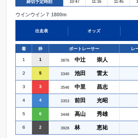
締切予定時刻
10:47
11:16
11:45
1
ウインウイン７ 1800m
出走表
オッズ
着
枠
ボートレーサー
レ
中辻 崇人
１
1
3876
池田 雷太
２
5
3340
中里 昌志
３
3
3546
前田 光昭
４
4
3353
高山 秀雄
５
6
3448
林 恵祐
６
2
3928