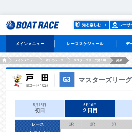
知る楽しむ
レーサ
メインメニュー
レーススケジュール
デ
HOME
メインメニュー
本日のレース
マスターズリーグ第１戦
結果
マスターズリーグ
5月15日
5月16日
初日
２日目
レース
1R
2R
3R