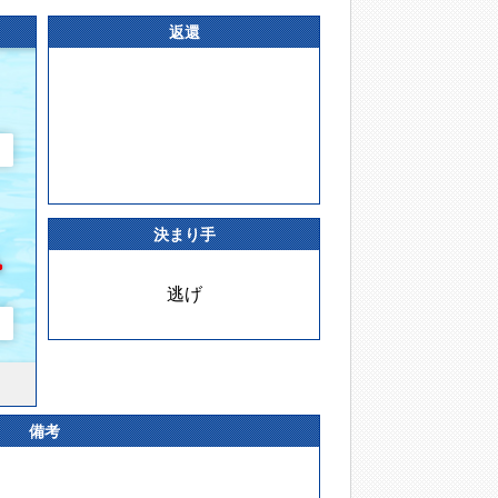
返還
決まり手
逃げ
備考