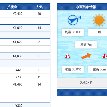
払戻金
人気
水面気象情報
¥9,410
40
¥4,010
14
気温
33.0℃
晴
¥1,620
8
風速
7m
¥1,050
5
水温
30.0℃
波高
5cm
¥420
6
¥780
11
スタンド
¥1,490
14
¥310