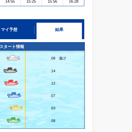
14:55
15:25
15:56
16:28
マイ予想
結果
スタート情報
.08 逃げ
.14
.12
.07
.03
.08