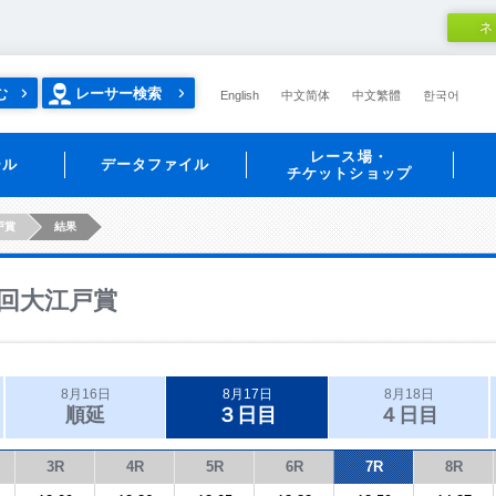
ネ
む
レーサー検索
English
中文简体
中文繁體
한국어
レース場・
ール
データファイル
チケットショップ
戸賞
結果
回大江戸賞
8月16日
8月17日
8月18日
順延
３日目
４日目
3R
4R
5R
6R
7R
8R