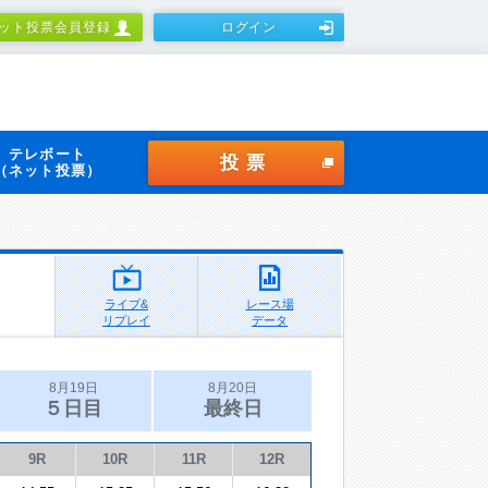
ット投票会員登録
ログイン
テレボート
投票
（ネット投票）
ライブ&
レース場
リプレイ
データ
8月19日
8月20日
５日目
最終日
9R
10R
11R
12R