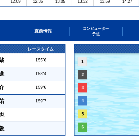
12:09
12:36
13:05
13:32
13:59
14:27
コンピューター
直前情報
予想
レースタイム
蔵
1'55"6
1
進
1'58"4
2
介
1'59"6
3
佑
4
1'59"7
也
5
6
敦