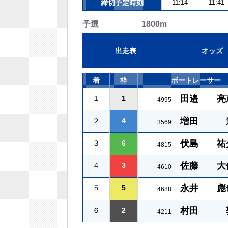
締切予定時刻
11:14
11:41
予選 1800m
出走表
オッズ
着
枠
ボートレーサー
田邉 亮
１
1
4995
増田 
２
4
3569
伏島 祐
３
6
4815
佐藤 大
４
3
4610
永井 彪
５
5
4688
村田 
６
2
4211