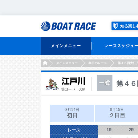
知る楽し
メインメニュー
レーススケジュ
HOME
メインメニュー
本日のレース
第４６回大江
第４６
8月14日
8月15日
初日
２日目
レース
1R
2R