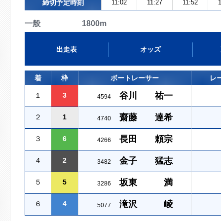
締切予定時刻
11:02
11:27
11:52
1
一般 1800m
出走表
オッズ
着
枠
ボートレーサー
レ
谷川 祐一
１
3
4594
齋藤 達希
２
1
4740
長田 頼宗
３
6
4266
金子 猛志
４
2
3482
坂東 満
５
5
3286
滝沢 崚
６
4
5077