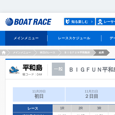
知る楽しむ
レーサ
メインメニュー
レーススケジュール
デ
HOME
メインメニュー
本日のレース
ＢＩＧＦＵＮ平和島杯
結果
ＢＩＧＦＵＮ平和
11月20日
11月21日
初日
２日目
レース
1R
2R
3R