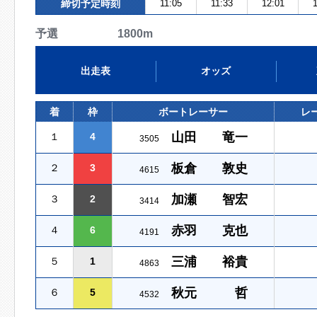
締切予定時刻
11:05
11:33
12:01
1
予選 1800m
出走表
オッズ
着
枠
ボートレーサー
レ
山田 竜一
１
4
3505
板倉 敦史
２
3
4615
加瀬 智宏
３
2
3414
赤羽 克也
４
6
4191
三浦 裕貴
５
1
4863
秋元 哲
６
5
4532