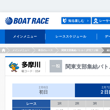
知る楽しむ
レーサ
メインメニュー
レーススケジュール
デ
HOME
メインメニュー
本日のレース
関東支部集結バトル！夕刊フジ杯
結
関東支部集結バト
2月6日
2月7
初日
２日
レース
1R
2R
3R